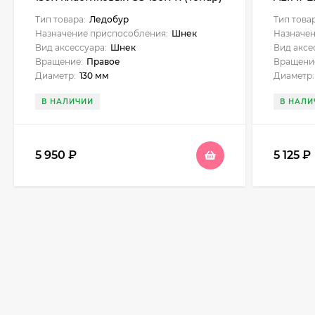
АШ20ПС
Тип товара:
Ледобур
Тип това
SAE130
Назначение приспособления:
Шнек
Назначен
Вид аксессуара:
Шнек
Вид аксе
Вращение:
Правое
Вращени
Диаметр:
130 мм
Диаметр:
В НАЛИЧИИ
В НАЛИ
5 950
₽
5 125
₽