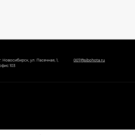
г. Новосибирск, ул. Пасечная, 1,
007@sibohota.ru
офис 103