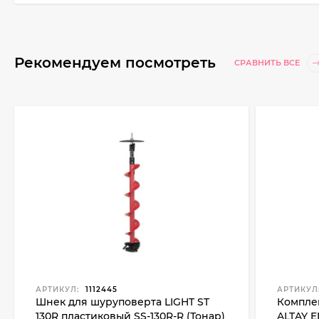
Рекомендуем посмотреть
СРАВНИТЬ ВСЕ
АРТИКУЛ:
1112445
АРТИКУЛ
Шнек для шуруповерта LIGHT ST
Компле
130R пластиковый SS-130R-R (Тонар)
ALTAY E