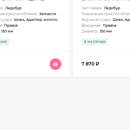
 +молоточек Тонар T-
АШ-02+молоточек Тон
ра:
Ледобур
Тип товара:
Ледобур
R-ASH20
ASH02
ие приспособления:
Запчасти и аксессуары
Назначение приспособлен
ссуара:
Шнек, Адаптер, молоточек
Вид аксессуара:
Шнек, Ада
е:
Правое
Вращение:
Правое
130 мм
Диаметр:
150 мм
ЧИИ
В НАЛИЧИИ
7 870
₽