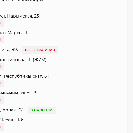
ул. Нарымская, 23:
И
рла Маркса, 1:
И
нина, 89:
НЕТ В НАЛИЧИИ
танционная, 1б (ЖУМ):
И
. Республиканская, 61:
И
ьничный взвоз, 8:
И
горная, 37:
В НАЛИЧИИ
Чехова, 18:
И