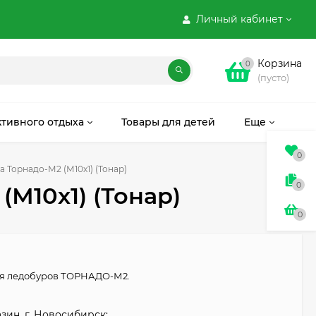
Личный кабинет
Корзина
0
(пусто)
ктивного отдыха
Товары для детей
Еще
0
 Торнадо-М2 (М10х1) (Тонар)
0
(М10х1) (Тонар)
0
ля ледобуров ТОРНАДО-М2.
зин, г. Новосибирск: