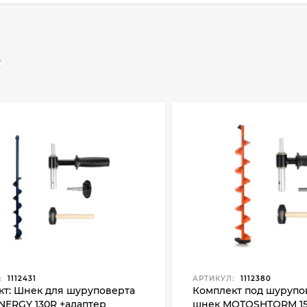
:
1112431
АРТИКУЛ:
1112380
кт: Шнек для шуруповерта
Комплект под шурупо
NERGY 130R +адаптер
шнек MOTOSHTORM 15