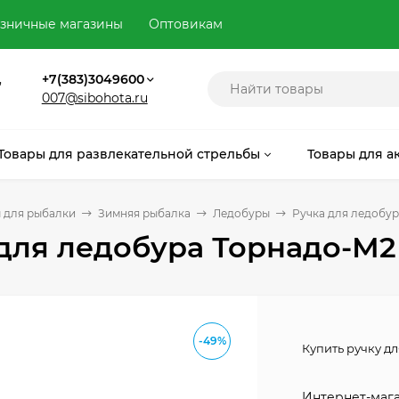
зничные магазины
Оптовикам
,
+7(383)3049600
007@sibohota.ru
Товары для развлекательной стрельбы
Товары для а
 для рыбалки
Зимняя рыбалка
Ледобуры
Ручка для ледобура
для ледобура Торнадо-М2 
-49%
Купить ручку д
Интернет-мага