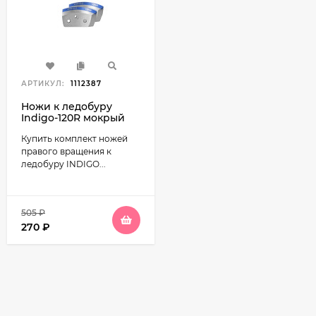
АРТИКУЛ:
1112387
Ножи к ледобуру
Indigo-120R мокрый
лед (Тонар)
Купить комплект ножей
правого вращения к
ледобуру INDIGO...
505
₽
270
₽