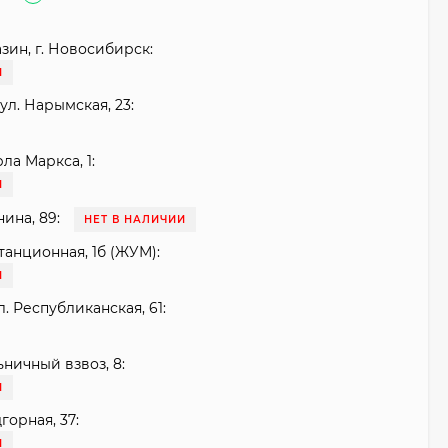
зин, г. Новосибирск:
И
ул. Нарымская, 23:
рла Маркса, 1:
И
нина, 89:
НЕТ В НАЛИЧИИ
танционная, 1б (ЖУМ):
И
. Республиканская, 61:
ьничный взвоз, 8:
И
горная, 37:
И