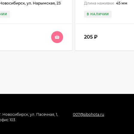
Новосибирск, ул. Нарымская, 23
Длина наживки:
45 мм
ЧИИ
В НАЛИЧИИ
205
₽
г. Новосибирск, ул. Пасечная, 1,
007@sibohota.ru
офис 103