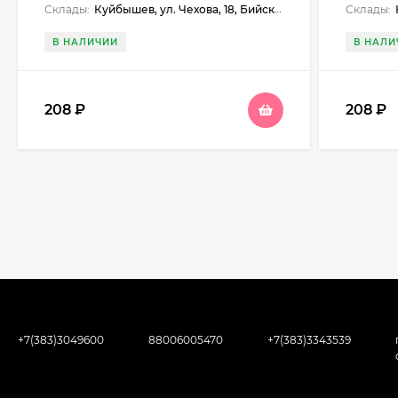
Склады:
Куйбышев, ул. Чехова, 18, Бийск, ул. Больничный взвоз, 8
Склады:
В НАЛИЧИИ
В НАЛИ
208
₽
208
₽
+7(383)3049600
88006005470
+7(383)3343539