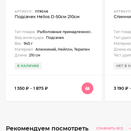
АРТИКУЛ:
1119046
АРТИКУЛ
Подсачек Helios D-50см 210см
Спиннин
Тип товара:
Рыболовные принадлежности
Тип това
Вид аксессуара:
Подсачек
Тип удил
Вес:
945 г
Материал
Материал:
Алюминий, Нейлон, Терилен
Длина из
Длина:
210 см
Тест уди
В НАЛИЧИИ
НЕТ В 
1 550
₽
–
1 875
₽
3 190
₽
Рекомендуем посмотреть
СРАВНИТЬ ВСЕ