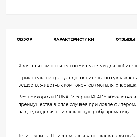
ОБЗОР
ХАРАКТЕРИСТИКИ
ОТЗЫВЫ
Являются самостоятельными смесями для любител
Прикормка не требует дополнительного увлажнени
веществ, животных компонентов (мотыля, опарыша,
Все прикормки DUNAEV серии READY абсолютно ине
преимущества в ряде случаев при ловле фидером.
на дне, выделяя привлекающую рыбу ароматику.
Теги:
купить
Прикорм
активатор клёва
для рыб