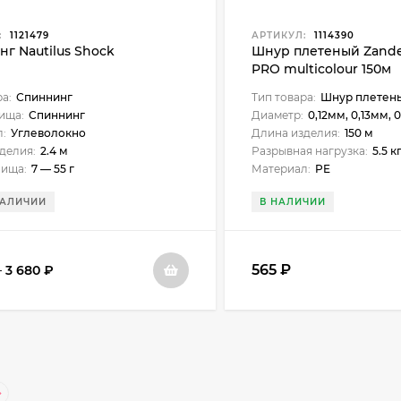
:
1121479
АРТИКУЛ:
1114390
г Nautilus Shock
Шнур плетеный Zander
PRO multicolour 150м
разноцветный
ра:
Спиннинг
Тип товара:
Шнур плетен
ища:
Спиннинг
Диаметр:
0,12мм, 0,13мм, 0,14мм, 0,15мм, 0,16мм, 0,18мм, 0,
:
Углеволокно
Длина изделия:
150 м
делия:
2.4 м
Разрывная нагрузка:
5.5 кг, 7.8 кг
лища:
7 — 55 г
Материал:
PE
НАЛИЧИИ
В НАЛИЧИИ
565
₽
–
3 680
₽