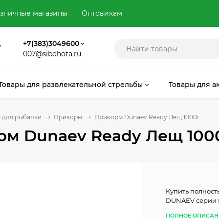
зничные магазины
Оптовикам
,
+7(383)3049600
007@sibohota.ru
Товары для развлекательной стрельбы
Товары для а
 для рыбалки
Прикорм
Прикорм Dunaev Ready Лещ 1000г
рм Dunaev Ready Лещ 100
Купить полност
DUNAEV серии
ПОЛНОЕ ОПИСАН