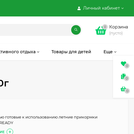
Личный кабинет
Корзина
0
(пусто)
ктивного отдыха
Товары для детей
Еще
0
0
0г
0
ью готовые к использованию летние прикормки
 READY
ИЕ