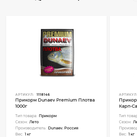
АРТИКУЛ:
1118146
АРТИКУЛ
Прикорм Dunaev Premium Плотва
Прикор
1000г
Карп-Са
Тип товара:
Прикорм
Тип това
Сезон:
Лето
Сезон:
Л
Производитель:
Dunaev. Россия
Производ
Вес:
1 кг
Вес:
1 кг