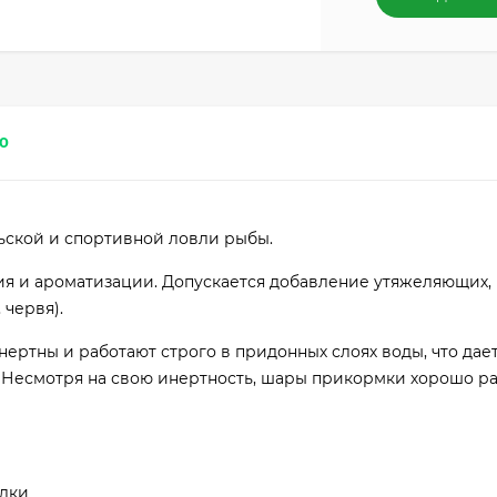
0
ьской и спортивной ловли рыбы.
я и ароматизации. Допускается добавление утяжеляющих,
 червя).
ртны и работают строго в придонных слоях воды, что дае
 Несмотря на свою инертность, шары прикормки хорошо р
алки