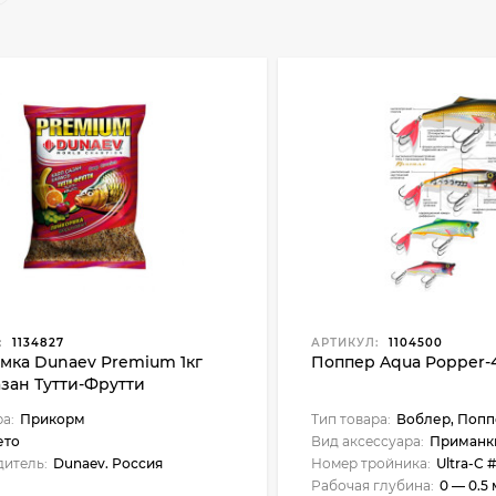
:
1134827
АРТИКУЛ:
1104500
мка Dunaev Premium 1кг
Поппер Aqua Popper-4
зан Тутти-Фрутти
ра:
Прикорм
Тип товара:
Воблер, Попп
ето
Вид аксессуара:
Приманк
итель:
Dunaev. Россия
Номер тройника:
Ultra-C #
Рабочая глубина:
0 — 0.5 