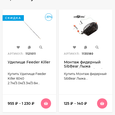
-37%
СКИДКА
АРТИКУЛ:
1121011
АРТИКУЛ:
1135180
Удилище Feeder Killer
Монтаж фидерный
SibBear Лыжа
40г/50г/60г/70г/90г/100г/120г
Купить Удилище Feeder
Купить Монтаж фидерный
Killer 6040
SibBear Лыжа...
2.7м/3.0м/3.3м/3.6м...
955
₽
–
1 230
₽
125
₽
–
140
₽