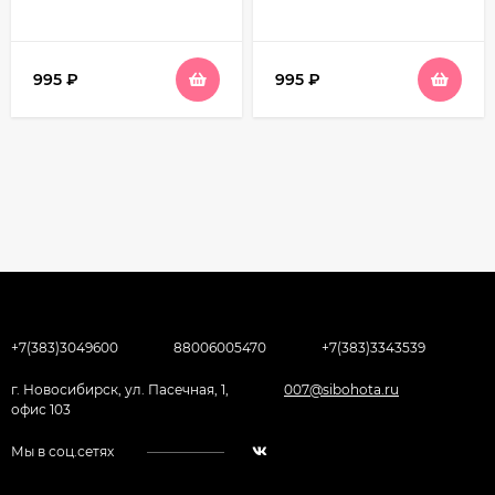
995
₽
995
₽
+7(383)3049600
88006005470
+7(383)3343539
г. Новосибирск, ул. Пасечная, 1,
007@sibohota.ru
офис 103
Мы в соц.сетях