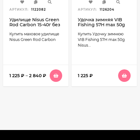
АРТИКУЛ:
1122082
АРТИКУЛ:
1126204
Удилище Nisus Green
Удочка зимняя VIB
Rod Carbon 15-40г без
Fishing 57H max 50g
колец
Nisus N-VF-57H-50
Купить маховое удилище
Купить Удочку зимнюю
Nisus Green Rod Carbon
VIB Fishing 57H max 50g
Nisus...
1 225
₽
–
2 840
₽
1 225
₽