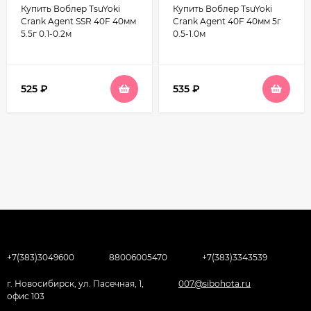
Купить Воблер TsuYoki
Купить Воблер TsuYoki
Crank Agent SSR 40F 40мм
Crank Agent 40F 40мм 5г
5.5г 0.1-0.2м
0.5-1.0м
525
₽
535
₽
+7(383)3049600
88006005470
+7(383)3343539
г. Новосибирск, ул. Пасечная, 1,
007@sibohota.ru
офис 103