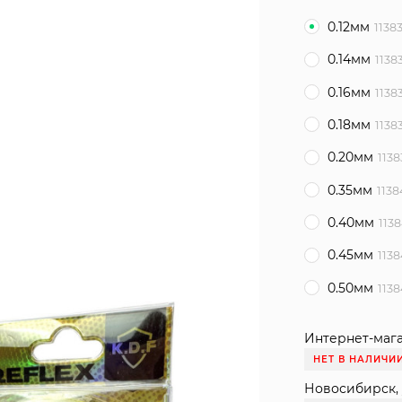
0.12мм
1138
0.14мм
1138
0.16мм
1138
0.18мм
1138
0.20мм
113
0.35мм
1138
0.40мм
113
0.45мм
113
0.50мм
113
Интернет-мага
НЕТ В НАЛИЧИ
Новосибирск, 