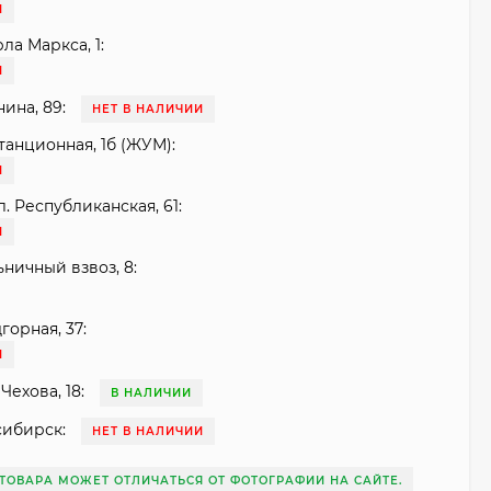
И
рла Маркса, 1:
И
нина, 89:
НЕТ В НАЛИЧИИ
танционная, 1б (ЖУМ):
И
. Республиканская, 61:
И
ьничный взвоз, 8:
горная, 37:
И
Чехова, 18:
В НАЛИЧИИ
сибирск:
НЕТ В НАЛИЧИИ
ТОВАРА МОЖЕТ ОТЛИЧАТЬСЯ ОТ ФОТОГРАФИИ НА САЙТЕ.