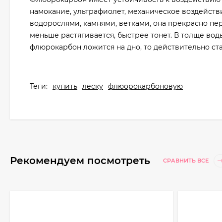
намокание, ультрафиолет, механическое воздейств
водорослями, камнями, ветками, она прекрасно п
меньше растягивается, быстрее тонет. В толще во
флюрокарбон ложится на дно, то действительно ст
Теги:
купить
леску
флюорокарбоновую
Рекомендуем посмотреть
СРАВНИТЬ ВСЕ