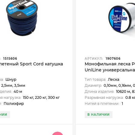
:
1515606
АРТИКУЛ:
1907606
етеный Sport Cord катушка
Монофильная леска P
UniLine универсальна
ра:
Шнур
Тип товара:
Леска
2,5мм, 3,5мм
Диаметр:
0,10мм, 0,16мм, 0,18мм, 0,20мм, 0,22мм, 0,25
делия:
40 м
Длина изделия:
10620 м, 8395 м, 6800 
я нагрузка:
150 кг, 220 кг, 300 кг
Разрывная нагрузка:
0.8 кг, 1.5 кг, 1.91 кг, 2.4 кг, 3.6 кг, 4.64 к
:
Полиэфир
Нитей в плетении::
1
ЧИИ
В НАЛИЧИИ