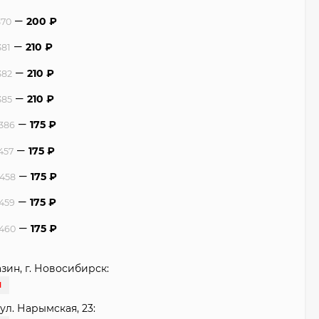
200
₽
370
210
₽
381
210
₽
382
210
₽
385
175
₽
8386
175
₽
457
175
₽
8458
175
₽
8459
175
₽
8460
зин, г. Новосибирск:
И
ул. Нарымская, 23: