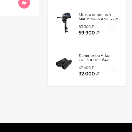
180
₽
–
195
₽
Мотор лодочный
Marlin MP-5 AMHS 2-х
тактный
83 300
₽
59 900
₽
Дальномер Arkon
LRF 3000B 10*42
47 400
₽
32 000
₽
Комбинезон
утепленный
Remington ATW
39 990
₽
Speed AM3105-014
18 690
₽