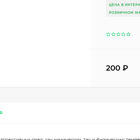
ЦЕНА В ИНТЕР
РОЗНИЧНОМ МА
200
₽
0
грессивных сред, как химических, так и физических: темпе