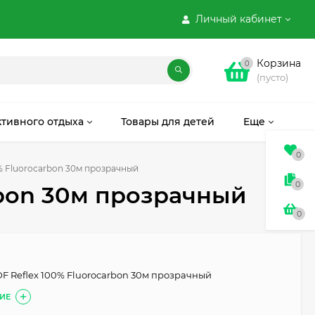
Личный кабинет
Корзина
0
(пусто)
ктивного отдыха
Товары для детей
Еще
0
0% Fluorocarbon 30м прозрачный
0
rbon 30м прозрачный
0
DF Reflex 100% Fluorocarbon 30м прозрачный
ИЕ