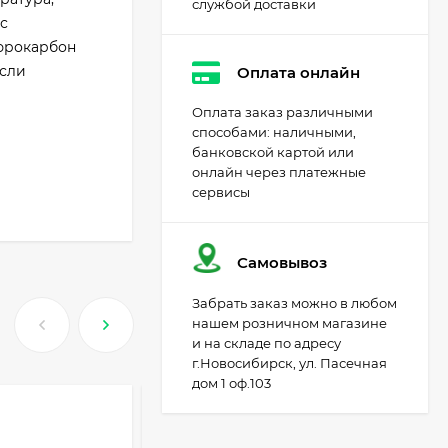
службой доставки
с
люрокарбон
если
Оплата онлайн
Оплата заказ различными
способами: наличными,
банковской картой или
онлайн через платежные
сервисы
Самовывоз
Забрать заказ можно в любом
нашем розничном магазине
и на складе по адресу
г.Новосибирск, ул. Пасечная
дом 1 оф.103
Ботинки с высокими
берцами утепленные
EDITEX EMBRAER
13 599
₽
W2455-1K Cordura/