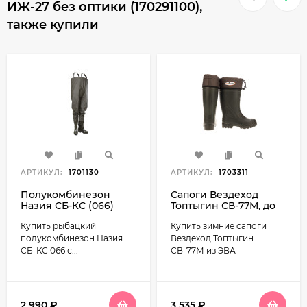
ИЖ-27 без оптики (170291100),
также купили
АРТИКУЛ:
1701130
АРТИКУЛ:
1703311
Полукомбинезон
Сапоги Вездеход
Назия СБ-КС (066)
Топтыгин СВ-77М, до
рыбацкий
-40°, затяжная
Купить рыбацкий
Купить зимние сапоги
манжета, носок-
утеплитель
полукомбинезон Назия
Вездеход Топтыгин
СБ-КС 066 с...
СВ-77М из ЭВА
2 990
₽
3 535
₽