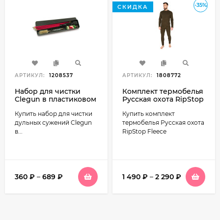
-35%
СКИДКА
АРТИКУЛ:
1208537
АРТИКУЛ:
1808772
Набор для чистки
Комплект термобелья
Clegun в пластиковом
Русская охота RipStop
футляре (все
Fleece хаки
Купить набор для чистки
Купить комплект
калибры)
дульных сужений Clegun
термобелья Русская охота
в...
RipStop Fleece
360
₽
–
689
₽
1 490
₽
–
2 290
₽