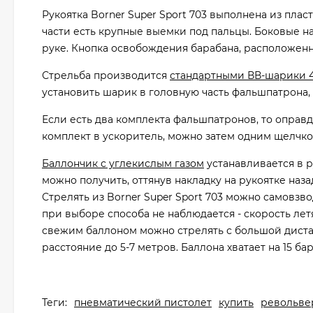
Рукоятка Borner Super Sport 703 выполнена из пла
части есть крупные выемки под пальцы. Боковые 
руке. Кнопка освобождения барабана, расположенн
Стрельба производится
стандартными ВВ-шарики 4
установить шарик в головную часть фальшпатрона, 
Если есть два комплекта фальшпатронов, то оправ
комплект в ускоритель, можно затем одним щелчко
Баллончик с углекислым газом
устанавливается в р
можно получить, оттянув накладку на рукоятке наз
Стрелять из Borner Super Sport 703 можно самовз
при выборе способа не наблюдается - скорость летя
свежим баллоном можно стрелять с большой дист
расстояние до 5-7 метров. Баллона хватает на 15 б
Теги:
пневматический пистолет
купить
револьве