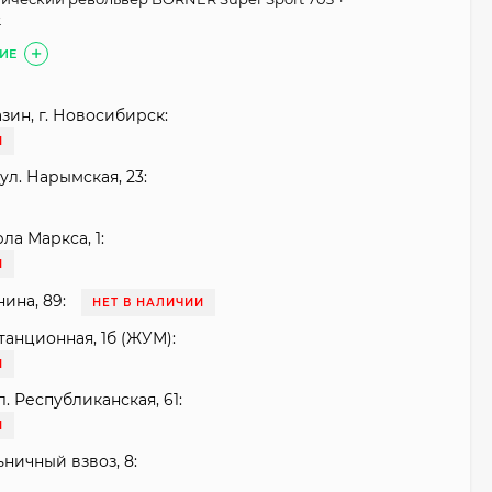
.
ИЕ
зин, г. Новосибирск:
И
ул. Нарымская, 23:
рла Маркса, 1:
И
нина, 89:
НЕТ В НАЛИЧИИ
танционная, 1б (ЖУМ):
И
. Республиканская, 61:
И
ьничный взвоз, 8: