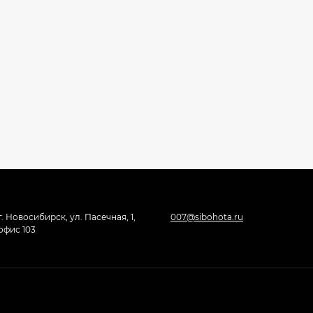
г. Новосибирск, ул. Пасечная, 1,
007@sibohota.ru
офис 103