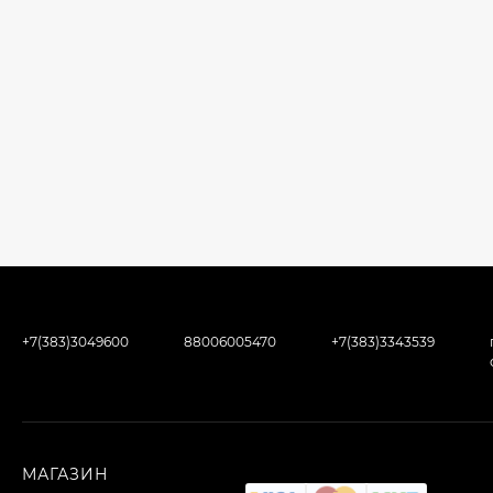
+7(383)3049600
88006005470
+7(383)3343539
МАГАЗИН