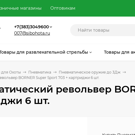
зничные магазины
Оптовикам
,
+7(383)3049600
007@sibohota.ru
Товары для развлекательной стрельбы
Товары для а
 для Охоты
Пневматика
Пневматическое оружие до 3Дж
вольвер BORNER Super Sport 703 + картриджи 6 шт.
тический револьвер BORN
джи 6 шт.
Купить Пневмат