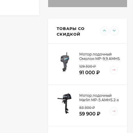
Ботинки с высокими
берцами утепленные
EDITEX EMBRAER
13 599
₽
W2455-9K Cordura/
ТОВАРЫ СО
Кожа натуральная
9 990
₽
СКИДКОЙ
цвет Хаки
Мотор лодочный
Омолон MP-9,9 AMHS
2-х тактный
129 300
₽
91 000
₽
Мотор лодочный
Marlin MP-5 AMHS 2-х
тактный
83 300
₽
59 900
₽