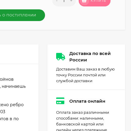
-
+
КУПИТЬ
Ь О ПОСТУПЛЕНИИ
Доставка по всей
России
Доставим Ваш заказ в любую
точку России почтой или
дюймов
службой доставки
р, начинаешь
Оплата онлайн
жено ребро
703
Оплата заказ различными
способами: наличными,
тов в по
банковской картой или
онлайн через платежные