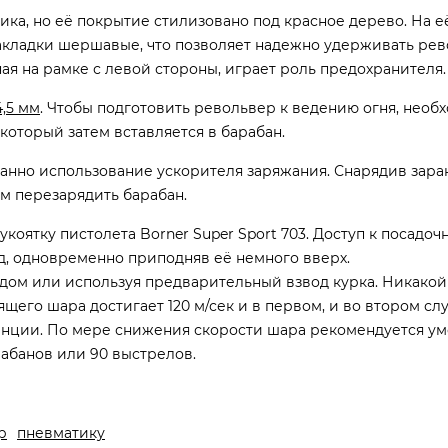
стика, но её покрытие стилизовано под красное дерево. На 
накладки шершавые, что позволяет надежно удерживать рев
ая на рамке с левой стороны, играет роль предохранителя.
,5 мм
. Чтобы подготовить револьвер к ведению огня, необ
который затем вставляется в барабан.
данно использование ускорителя заряжания. Снарядив зара
м перезарядить барабан.
укоятку пистолета Borner Super Sport 703. Доступ к посадоч
ад, одновременно приподняв её немного вверх.
водом или используя предварительный взвод курка. Никако
щего шара достигает 120 м/сек и в первом, и во втором слу
анции. По мере снижения скорости шара рекомендуется у
арабанов или 90 выстрелов.
р
пневматику