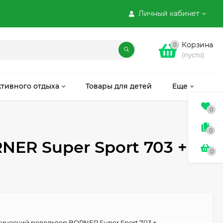
Личный кабинет
Корзина
0
(пусто)
ктивного отдыха
Товары для детей
Еще
0
0
ER Super Sport 703 +
0
ический револьвер BORNER Super Sport 703 +