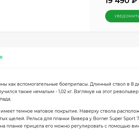
19 490
₽
УВЕДОМИТ
0
оны как вспомогательные боеприпасы. Длинный ствол в 8 
чился также немалым - 1,02 кг. Взглянув на этот револьве
пада.
а, имеет темное матовое покрытие. Наверху ствола располо
ых щелей. Рельса для планки Вивера у Borner Super Sport 
 на планке прицела его можно регулировать с помощью вин