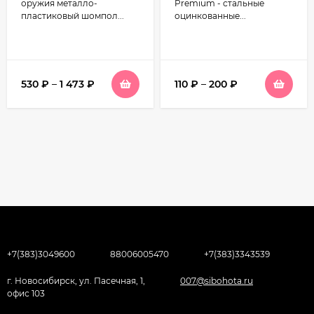
оружия металло-
Premium - стальные
пластиковый шомпол...
оцинкованные...
530
₽
–
1 473
₽
110
₽
–
200
₽
+7(383)3049600
88006005470
+7(383)3343539
г. Новосибирск, ул. Пасечная, 1,
007@sibohota.ru
офис 103