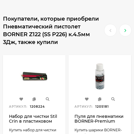
Покупатели, которые приобрели
Пневматический пистолет
BORNER Z122 (SS P226) к.4.5мм
3Дж, также купили
АРТИКУЛ:
1208224
АРТИКУЛ:
1205181
Набор для чистки Stil
Пуля для пневматики
Crin в пластиковом
BORNER-Premium
футляре
(шарик
Купить набор для чистки
Купить шарики BORNER-
оцинкованный, банка)