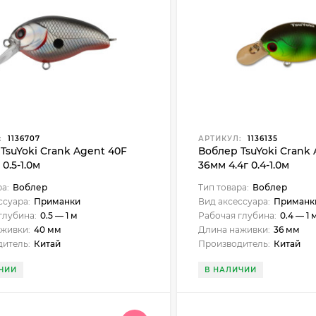
:
1136707
АРТИКУЛ:
1136135
TsuYoki Crank Agent 40F
Воблер TsuYoki Crank 
0.5-1.0м
36мм 4.4г 0.4-1.0м
ра:
Воблер
Тип товара:
Воблер
ссуара:
Приманки
Вид аксессуара:
Приманк
глубина:
0.5 — 1 м
Рабочая глубина:
0.4 — 1 
живки:
40 мм
Длина наживки:
36 мм
итель:
Китай
Производитель:
Китай
ЧИИ
В НАЛИЧИИ