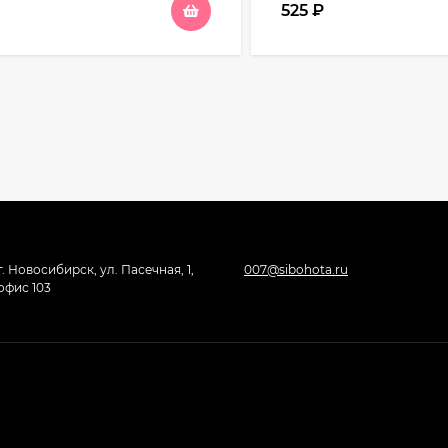
525
₽
г. Новосибирск, ул. Пасечная, 1,
007@sibohota.ru
офис 103