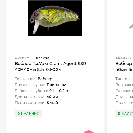
АРТИКУЛ:
1136700
АРТИКУЛ
Воблер TsuYoki Crank Agent SSR
Воблер 
40F 40мм 5.5г 0.1-0.2м
40мм 5г 
Тип товара:
Воблер
Тип това
Вид аксессуара:
Приманки
Вид аксе
Рабочая глубина:
0.1 — 0.2 м
Рабочая 
Длина наживки:
40 мм
Длина на
Производитель:
Китай
Производ
В НАЛИЧИИ
В НАЛИ