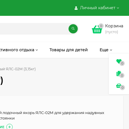
Личный кабинет
Корзина
0
(пусто)
ктивного отдыха
Товары для детей
Еще
0
ый ЯЛС-02М (3,15кг)
0
)
0
й лодочный якорь ЯЛС-02М для удержания надувных
 стоянки
ИЕ