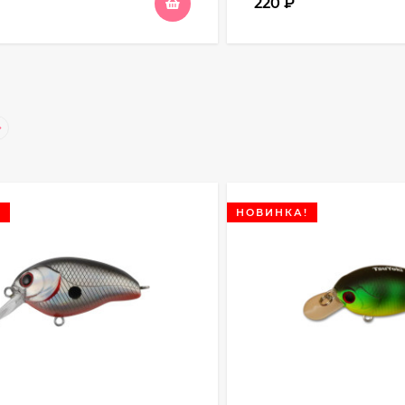
220
₽
!
НОВИНКА!