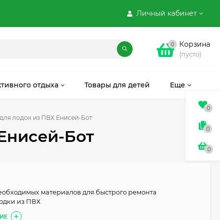
Личный кабинет
Корзина
0
(пусто)
ктивного отдыха
Товары для детей
Еще
0
для лодок из ПВХ Енисей-Бот
0
Енисей-Бот
0
еобходимых материалов для быстрого ремонта
одки из ПВХ
ИЕ