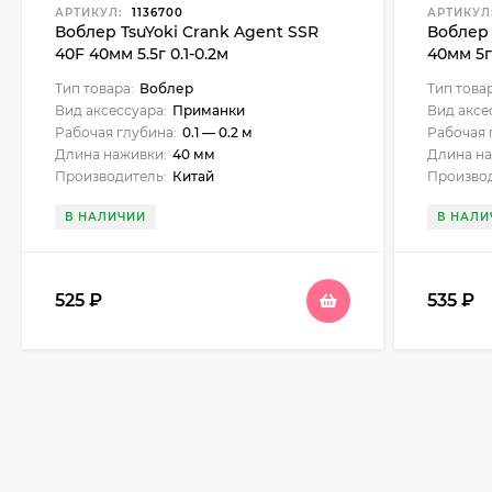
АРТИКУЛ:
1136700
АРТИКУЛ
Воблер TsuYoki Crank Agent SSR
Воблер 
40F 40мм 5.5г 0.1-0.2м
40мм 5г 
Тип товара:
Воблер
Тип това
Вид аксессуара:
Приманки
Вид аксе
Рабочая глубина:
0.1 — 0.2 м
Рабочая 
Длина наживки:
40 мм
Длина на
Производитель:
Китай
Производ
В НАЛИЧИИ
В НАЛИ
525
₽
535
₽