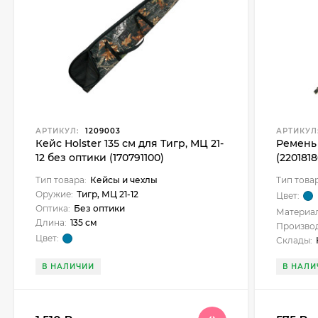
АРТИКУЛ:
1209003
АРТИКУЛ
Кейс Holster 135 см для Тигр, МЦ 21-
Ремень 
12 без оптики (170791100)
(220181
Тип товара:
Кейсы и чехлы
Тип това
Оружие:
Тигр, МЦ 21-12
Цвет:
Оптика:
Без оптики
Материал
Длина:
135 см
Производ
Цвет:
Склады:
В НАЛИЧИИ
В НАЛИ