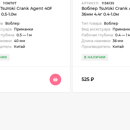
:
1136707
АРТИКУЛ:
1136135
TsuYoki Crank Agent 40F
Воблер TsuYoki Crank 
0.5-1.0м
36мм 4.4г 0.4-1.0м
ра:
Воблер
Тип товара:
Воблер
ссуара:
Приманки
Вид аксессуара:
Приманк
глубина:
0.5 — 1 м
Рабочая глубина:
0.4 — 1 
живки:
40 мм
Длина наживки:
36 мм
итель:
Китай
Производитель:
Китай
ЧИИ
В НАЛИЧИИ
525
₽