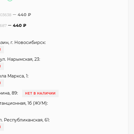
440
₽
303638
440
₽
3687
зин, г. Новосибирск:
И
ул. Нарымская, 23:
И
рла Маркса, 1:
И
нина, 89:
НЕТ В НАЛИЧИИ
танционная, 1б (ЖУМ):
. Республиканская, 61:
И