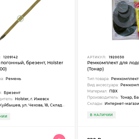
:
1209142
АРТИКУЛ:
1920030
погонный, брезент, Holster
Ремкомплект для лод
800)
(Тонар)
ра:
Ремень
Тип товара:
Ремкомплек
Вид аксессуара:
Ремкомп
Материал:
ПВХ
:
Брезент
Производитель:
Тонар, Б
итель:
Holster, г. Ижевск
Склады:
Интернет-магазин, г. Новосибирск, Новосибирск, ул. Нарымская, 23, Бердск, ул. Карла Маркса, 1, Искитим, ул. Станционная, 1б (ЖУМ), Куйбышев, ул. Чехова, 18, Черепан
Куйбышев, ул. Чехова, 18, Склад, г. Новосибирск
В НАЛИЧИИ
ЧИИ