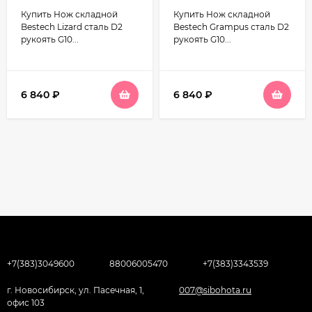
D2 рукоять G10 чёрно-
сталь D2 рукоять G10
Купить Нож складной
Купить Нож складной
оранжевый
чёрная
Bestech Lizard сталь D2
Bestech Grampus сталь D2
рукоять G10...
рукоять G10...
6 840
₽
6 840
₽
+7(383)3049600
88006005470
+7(383)3343539
г. Новосибирск, ул. Пасечная, 1,
007@sibohota.ru
офис 103