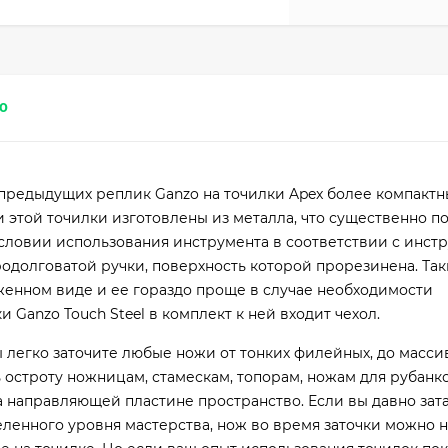
0
от предыдущих реплик Ganzo на точилки Apex более компакт
этой точилки изготовлены из металла, что существенно п
словии использования инструмента в соответствии с инст
родолговатой ручки, поверхность которой прорезинена. Так
енном виде и ее гораздо проще в случае необходимости
 Ganzo Touch Steel в комплект к ней входит чехол.
 легко заточите любые ножи от тонких филейных, до масси
 остроту ножницам, стамескам, топорам, ножам для рубанк
а направляющей пластине пространство. Если вы давно зат
ленного уровня мастерства, нож во время заточки можно 