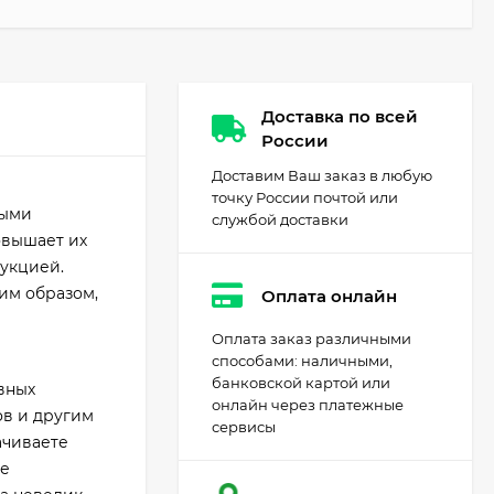
Доставка по всей
России
Доставим Ваш заказ в любую
точку России почтой или
ными
службой доставки
овышает их
рукцией.
им образом,
Оплата онлайн
Оплата заказ различными
способами: наличными,
банковской картой или
вных
онлайн через платежные
ов и другим
сервисы
ачиваете
не