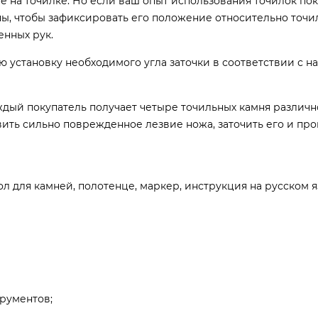
е на точилке. Но если ваш опыт использования точилок пок
, чтобы зафиксировать его положение относительно точи
енных рук.
 установку необходимого угла заточки в соответствии с н
аждый покупатель получает четыре точильных камня различ
ить сильно поврежденное лезвие ножа, заточить его и пр
ол для камней, полотенце, маркер, инструкция на русском я
рументов;