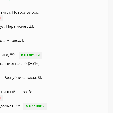
зин, г. Новосибирск:
И
ул. Нарымская, 23:
рла Маркса, 1:
нина, 89:
В НАЛИЧИИ
танционная, 1б (ЖУМ):
. Республиканская, 61:
ьничный взвоз, 8:
И
горная, 37:
В НАЛИЧИИ