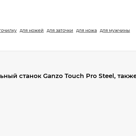
точилку
для ножей
для заточки
для ножа
для мужчины
ный станок Ganzo Touch Pro Steel, такж