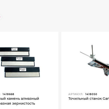
:
1418668
АРТИКУЛ:
1418050
ный камень алмазный
Точильный станок Gan
разная зернистость