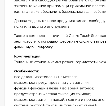
закреплять и свободно регулировать его положени
закрепите клинок при помощи прижимной пластины
камня, а также обеспечить безопасность для собств
Данная модель точилок предусматривает свободную
ножа или другого инструмента.
Также в комплекте с точилкой Ganzo Touch Steel к
зернистости, с помощью которых не сложно выправ
финишную шлифовку.
Комплектация:
Точильный станок, 4 камня разной зернистости, чех
Особенности:
все детали изготовлены из металла;
возможность регулирования угла заточки;
функция фиксации лезвия во время заточки;
предусмотрена жесткая фиксация точилки;
возможность заточки ножей, ножниц и прочих инст
система быстрой фиксации точильных камней;