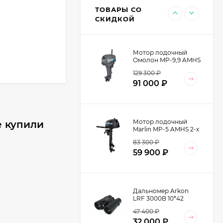
13 500
₽
ТОВАРЫ СО
8 990
₽
СКИДКОЙ
Мотор лодочный
Омолон MP-9,9 AMHS
2-х тактный
129 300
₽
91 000
₽
Мотор лодочный
е купили
Marlin MP-5 AMHS 2-х
тактный
83 300
₽
59 900
₽
Дальномер Arkon
LRF 3000B 10*42
47 400
₽
32 000
₽