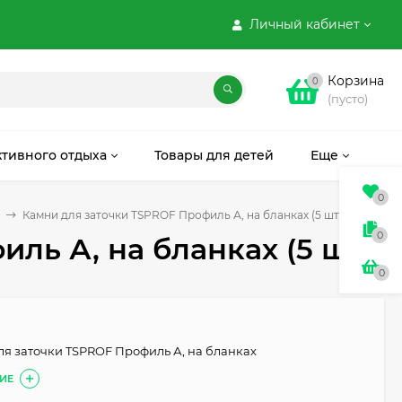
Личный кабинет
Корзина
0
(пусто)
ктивного отдыха
Товары для детей
Еще
0
Камни для заточки TSPROF Профиль А, на бланках (5 шт.)
0
ль А, на бланках (5 шт.)
0
ля заточки TSPROF Профиль А, на бланках
ИЕ