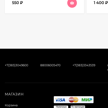
550
₽
1 400
+7(383)3049600
88006005470
+7(383)3343539
МАГАЗИН
Корзина