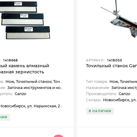
:
1418668
АРТИКУЛ:
1418050
ный камень алмазный
Точильный станок Gan
разная зернистость
ра:
Нож, Точильный станок; Точилка
Тип товара:
Нож, Точильный 
ие:
Заточка инструментов и ножей
Назначение:
Заточка инстр
итель:
Ganzo
Производитель:
Ganzo
г
Склады:
Новосибирск, ул. Нарымская, 23,
восибирск, ул. Нарымская, 23, Искитим, ул. Станционная, 1б (ЖУМ), Куйбышев, ул. Чехова, 18, Черепаново, ул. Республиканская, 61, Бийск, ул. Больничный взвоз, 8, Майма, ул. Подгорная, 37, Бердск, ул. Ленина, 89
В НАЛИЧИИ
ЧИИ