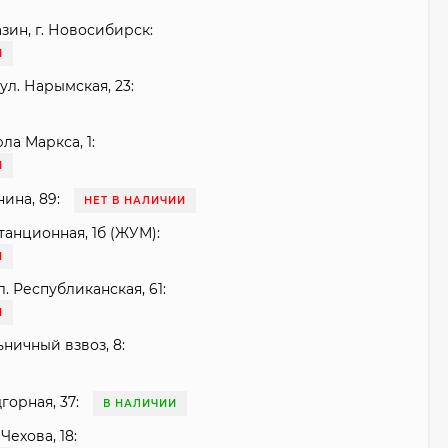
зин, г. Новосибирск:
И
ул. Нарымская, 23:
рла Маркса, 1:
И
нина, 89:
НЕТ В НАЛИЧИИ
танционная, 1б (ЖУМ):
И
. Республиканская, 61:
И
ьничный взвоз, 8:
горная, 37:
В НАЛИЧИИ
Чехова, 18: