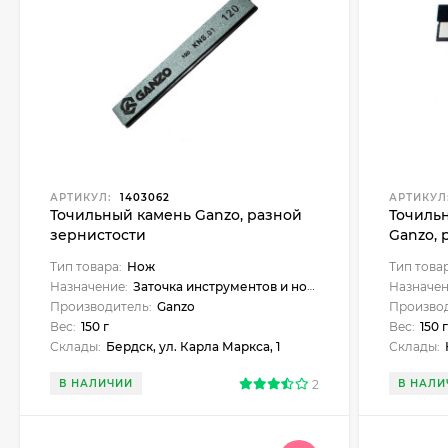
АРТИКУЛ:
1403062
АРТИКУЛ
Точильный камень Ganzo, разной
Точиль
зернистости
Ganzo, 
Тип товара:
Нож
Тип това
Назначение:
Заточка инструментов и ножей
Назначен
Производитель:
Ganzo
Производ
Вес:
150 г
Вес:
150 
Склады:
Бердск, ул. Карла Маркса, 1
Склады:
Но
В НАЛИЧИИ
2
В НАЛИ