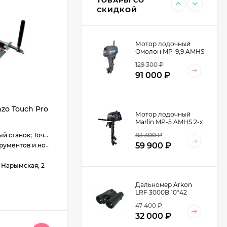
Кожа натуральная
9 990
₽
СКИДКОЙ
цвет Хаки
Мотор лодочный
Омолон MP-9,9 AMHS
2-х тактный
129 300
₽
91 000
₽
zo Touch Pro
Мотор лодочный
Marlin MP-5 AMHS 2-х
тактный
83 300
₽
станок; Точилка
59 900
₽
ументов и ножей
 Майма, ул. Подгорная, 37
Дальномер Arkon
LRF 3000B 10*42
47 400
₽
32 000
₽