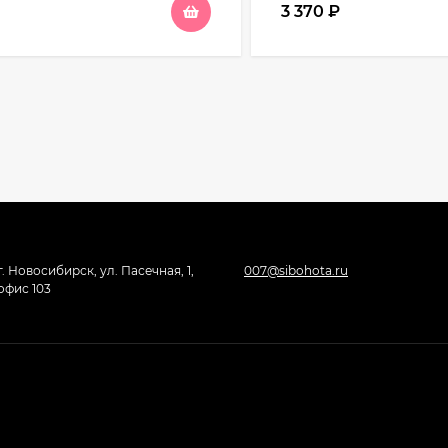
₽
3 370
₽
г. Новосибирск, ул. Пасечная, 1,
007@sibohota.ru
офис 103