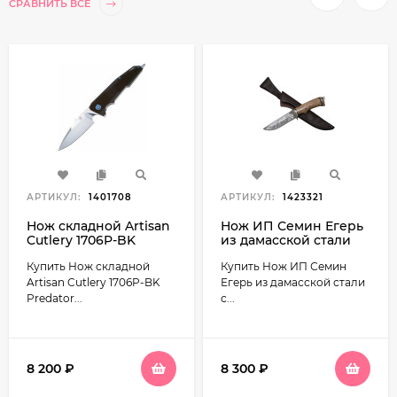
СРАВНИТЬ ВСЕ
АРТИКУЛ:
1401708
АРТИКУЛ:
1423321
Нож складной Artisan
Нож ИП Семин Егерь
Cutlery 1706P-BK
из дамасской стали
Predator сталь D2
рукоять ореховый кап
Купить Нож складной
Купить Нож ИП Семин
рукоять G-10 чёрный
Artisan Cutlery 1706P-BK
Егерь из дамасской стали
Predator...
с...
8 200
₽
8 300
₽