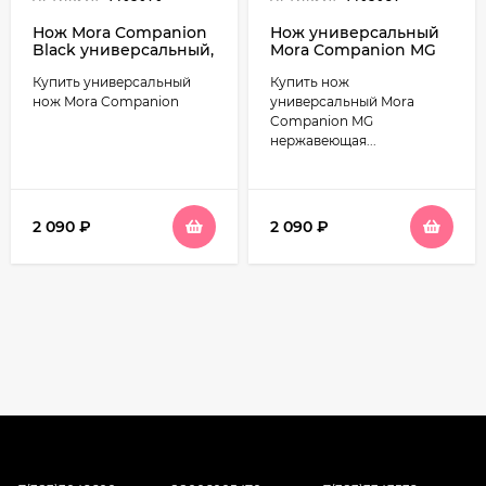
Нож Mora Companion
Нож универсальный
Black универсальный,
Mora Companion MG
нержавеющая сталь
нержавеющая сталь
Купить универсальный
Купить нож
(12141)
цвет хаки
нож Mora Companion
универсальный Mora
Companion MG
нержавеющая...
2 090
₽
2 090
₽