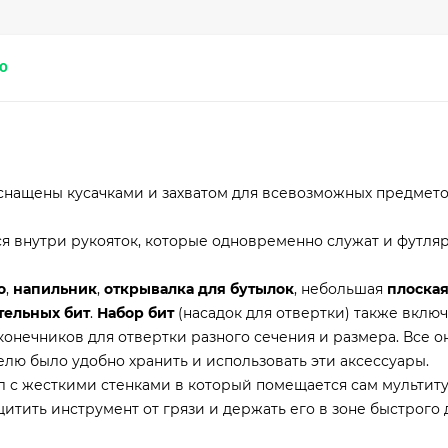
0
.
снащены кусачками и захватом для всевозможных предмето
 внутри рукояток, которые одновременно служат и футляр
о
,
напильник
,
открывалка для бутылок
, небольшая
плоская
тельных бит
.
Набор бит
(насадок для отвертки) также включ
аконечников для отвертки разного сечения и размера. Все о
лю было удобно хранить и использовать эти аксессуары.
ол с жесткими стенками в который помещается сам мультиту
итить инструмент от грязи и держать его в зоне быстрого 