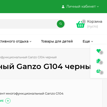
Личный кабинет
Корзина
0
(пусто)
ктивного отдыха
Товары для детей
Еще
0
офункциональный Ganzo G104 черный
0
ный Ganzo G104 черный
0
мент многофункциональный Ganzo G104
ИЕ