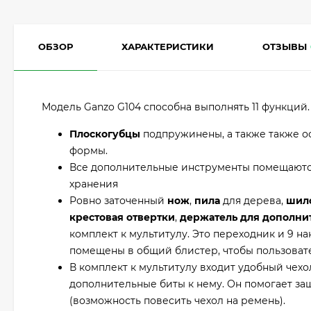
ОБЗОР
ХАРАКТЕРИСТИКИ
ОТЗЫВЫ
Модель Ganzo G104 способна выполнять 11 функций
Плоскогубцы
подпружинены, а также также о
формы.
Все дополнительные инструменты помещаются
хранения
Ровно заточенный
нож
,
пила
для дерева,
шил
крестовая отвертки
,
держатель для дополни
комплект к мультитулу. Это переходник и 9 н
помещены в общий блистер, чтобы пользовате
В комплект к мультитулу входит удобный чех
дополнительные биты к нему. Он помогает защ
(возможность повесить чехол на ремень).