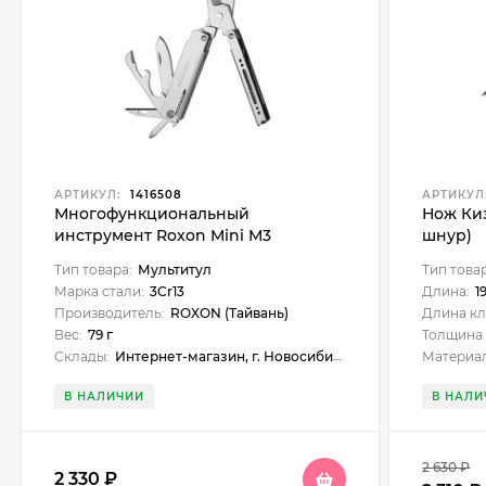
АРТИКУЛ:
1416508
АРТИКУЛ
Многофункциональный
Нож Киз
инструмент Roxon Mini M3
шнур)
Тип товара:
Мультитул
Тип това
Марка стали:
3Cr13
Длина:
1
Производитель:
ROXON (Тайвань)
Длина кл
Вес:
79 г
Толщина 
Склады:
Интернет-магазин, г. Новосибирск, Новосибирск, ул. Нарымская, 23, Бердск, ул. Карла Маркса, 1, Искитим, ул. Станционная, 1б (ЖУМ), Куйбышев, ул. Чехова, 18, Черепаново, ул. Республиканская, 61, Бийск, ул. Больничный взвоз, 8, Бердск, ул. Ленина, 89
Материал
В НАЛИЧИИ
В НАЛИ
2 630
₽
2 330
₽