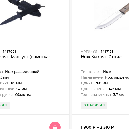
:
1417021
АРТИКУЛ:
1417195
ляр Мангуст (намотка-
Нож Кизляр Стриж
ра:
Нож разделочный
Тип товара:
Нож
95 мм
Назначение:
Нож раздел
инка:
89 мм
Длина:
260 мм
клинка:
2.4 мм
Длина клинка:
145 мм
 ручки:
Обмотка
Толщина клинка:
3.7 мм
ЧИИ
В НАЛИЧИИ
1 900
₽
–
2 310
₽