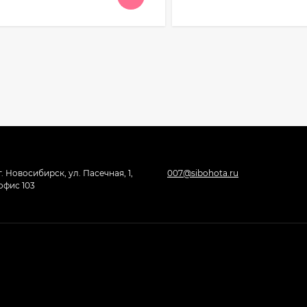
г. Новосибирск, ул. Пасечная, 1,
007@sibohota.ru
офис 103