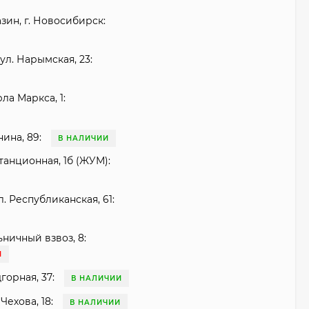
зин, г. Новосибирск:
ул. Нарымская, 23:
рла Маркса, 1:
нина, 89:
В НАЛИЧИИ
танционная, 1б (ЖУМ):
. Республиканская, 61:
ьничный взвоз, 8:
И
горная, 37:
В НАЛИЧИИ
Чехова, 18:
В НАЛИЧИИ