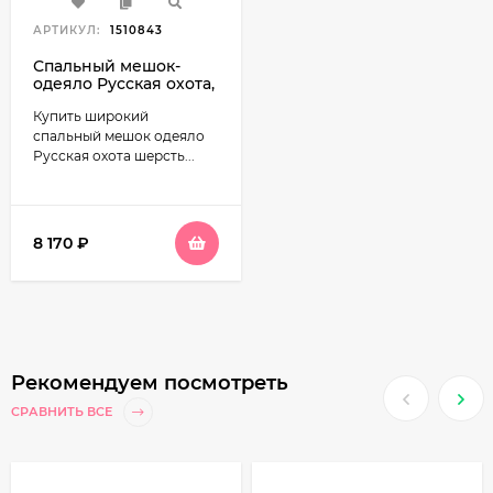
АРТИКУЛ:
1510843
Спальный мешок-
одеяло Русская охота,
верблюд, широкий
Купить широкий
(100 см) с
подголовником,
спальный мешок одеяло
фланель
Русская охота шерсть...
8 170
₽
Рекомендуем посмотреть
СРАВНИТЬ ВСЕ