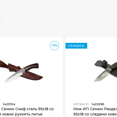
-17%
СКИДКА
:
1423104
АРТИКУЛ:
1423290
Семин Скиф сталь 95х18 со
Нож ИП Семин Раздел
 ковки рукоять литье
95x18 со следами ковк