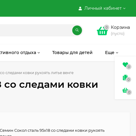
Личный кабинет
Корзина
0
(пусто)
ктивного отдыха
Товары для детей
Еще
0
со следами ковки рукоять литье венге
0
8 со следами ковки
0
Семин Сокол сталь 95x18 со следами ковки рукоять