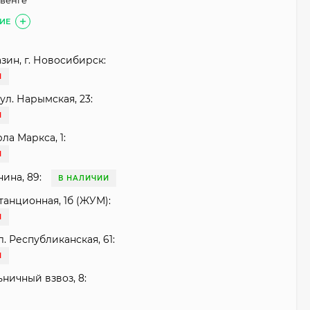
 венге
ИЕ
зин, г. Новосибирск:
И
ул. Нарымская, 23:
И
рла Маркса, 1:
И
нина, 89:
В НАЛИЧИИ
танционная, 1б (ЖУМ):
И
. Республиканская, 61:
И
ьничный взвоз, 8: