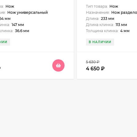
ор венге
литье мельхиор венг
ра:
Нож
Тип товара:
Нож
ие:
Нож универсальный
Назначение:
Нож раздел
64 мм
Длина:
233 мм
инка:
147 мм
Длина клинка:
113 мм
клинка:
36.6 мм
Толщина клинка:
4 мм
ЧИИ
В НАЛИЧИИ
5 630
₽
₽
4 650
₽