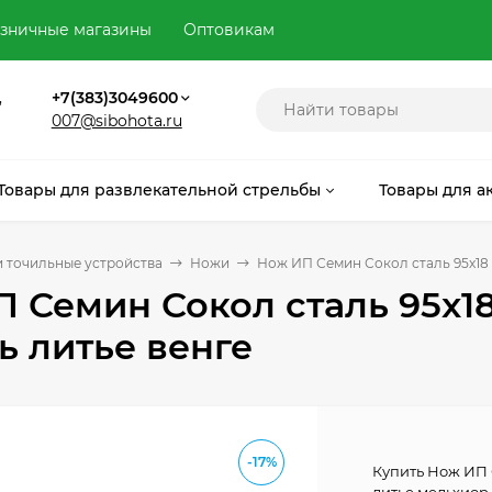
зничные магазины
Оптовикам
,
+7(383)3049600
007@sibohota.ru
Товары для развлекательной стрельбы
Товары для а
 точильные устройства
Ножи
Нож ИП Семин Сокол сталь 95x18 
 Семин Сокол сталь 95x1
ь литье венге
-17%
Купить Нож ИП 