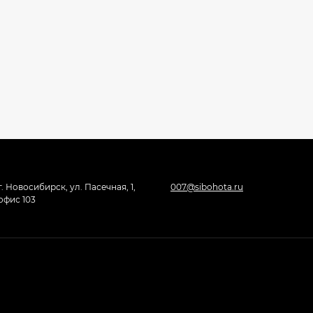
г. Новосибирск, ул. Пасечная, 1,
007@sibohota.ru
офис 103