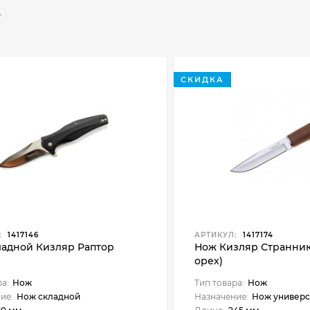
СКИДКА
:
1417146
АРТИКУЛ:
1417174
ладной Кизляр Раптор
Нож Кизляр Странник
орех)
ра:
Нож
Тип товара:
Нож
ие:
Нож складной
Назначение:
Нож универ