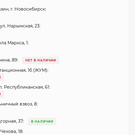
зин, г. Новосибирск:
ул. Нарымская, 23:
рла Маркса, 1:
нина, 89:
НЕТ В НАЛИЧИИ
танционная, 1б (ЖУМ):
И
. Республиканская, 61:
И
ьничный взвоз, 8:
горная, 37:
В НАЛИЧИИ
Чехова, 18: