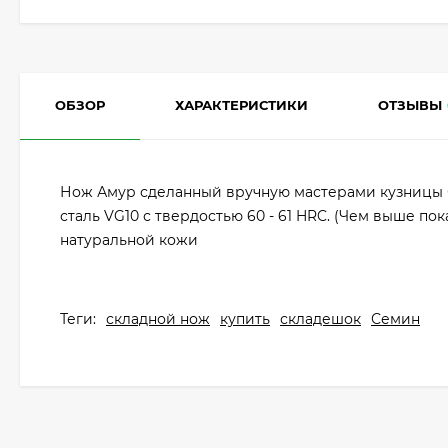
ОБЗОР
ХАРАКТЕРИСТИКИ
ОТЗЫВЫ
Нож Амур сделанный вручную мастерами кузницы С
сталь VG10 с твердостью 60 - 61 HRC. (Чем выше по
натуральной кожи
Теги:
складной нож
купить
складешок
Семин