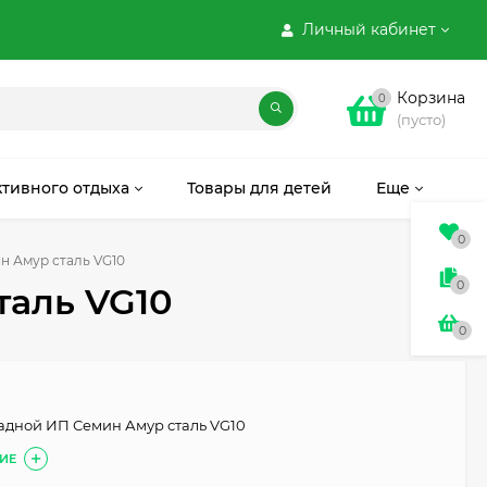
Личный кабинет
Корзина
0
(пусто)
ктивного отдыха
Товары для детей
Еще
0
н Амур сталь VG10
0
таль VG10
0
адной ИП Семин Амур сталь VG10
ИЕ