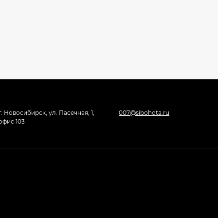
г. Новосибирск, ул. Пасечная, 1,
007@sibohota.ru
офис 103