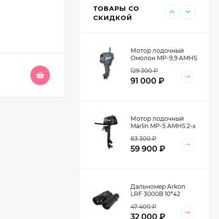
Длина:
168 мм
13 599
₽
W2455-9K Cordura/
ТОВАРЫ СО
Длина клинка:
83 мм
Кожа натуральная
9 990
₽
СКИДКОЙ
цвет Хаки
Толщина клинка:
3 мм
В НАЛИЧИИ
Мотор лодочный
Омолон MP-9,9 AMHS
2-х тактный
129 300
₽
4 070
₽
91 000
₽
Мотор лодочный
Marlin MP-5 AMHS 2-х
тактный
83 300
₽
59 900
₽
Дальномер Arkon
LRF 3000B 10*42
47 400
₽
32 000
₽