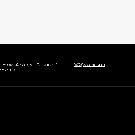
г. Новосибирск, ул. Пасечная, 1,
007@sibohota.ru
офис 103