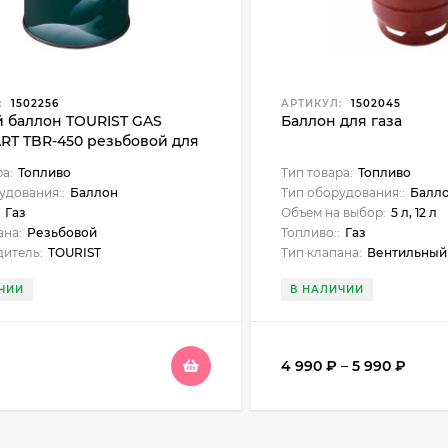
:
1502256
АРТИКУЛ:
1502045
й баллон TOURIST GAS
Баллон для газа
RT TBR-450 резьбовой для
ивных приборов
ра:
Топливо
Тип товара:
Топливо
удования::
Баллон
Тип оборудования::
Балл
:
Газ
Объем на выбор:
5 л, 12 л
ана:
Резьбовой
Топливо::
Газ
итель:
TOURIST
Тип клапана:
Вентильный
ЧИИ
В НАЛИЧИИ
4 990
₽
–
5 990
₽