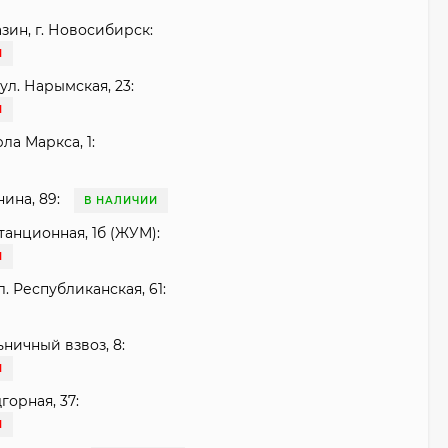
зин, г. Новосибирск:
И
ул. Нарымская, 23:
И
рла Маркса, 1:
нина, 89:
В НАЛИЧИИ
танционная, 1б (ЖУМ):
И
. Республиканская, 61:
ьничный взвоз, 8:
И
горная, 37:
И