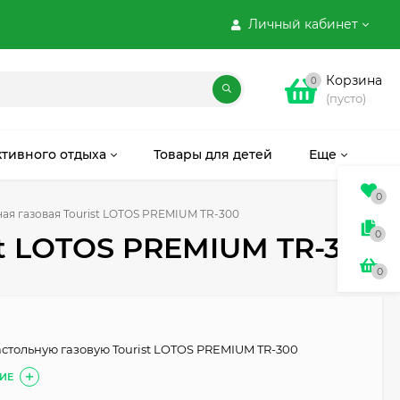
Личный кабинет
Корзина
0
(пусто)
ктивного отдыха
Товары для детей
Еще
0
ая газовая Tourist LOTOS PREMIUM TR-300
0
st LOTOS PREMIUM TR-300
0
астольную газовую Tourist LOTOS PREMIUM TR-300
ИЕ