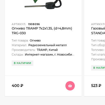
АРТИКУЛ:
1908096
АРТИКУЛ
Огниво TRAMP 7х2х1.35, (d=4,8mm)
Газовы
TRG-030
STANDA
портат
Тип товара:
Огниво
Тип това
Материал:
Редкоземельный металл
Тип обор
Производитель:
TRAMP, Китай
Топливо:
Склады:
Интернет-магазин, г. Новосибирск, Новосибирск, ул. Нарымская, 23, Бердск, ул. Карла Маркса, 1, Искитим, ул. Станционная, 1б (ЖУМ), Куйбышев, ул. Чехова, 18, Черепаново, ул. Республиканская, 61, Бийск, ул. Больничный взвоз, 8, Майма, ул. Подгорная, 37, Бердск, ул. Ленина, 89
Тип клап
Производ
В НАЛИЧИИ
В НАЛИ
400
₽
523
₽