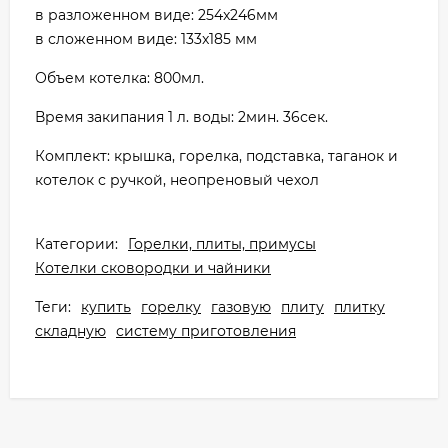
в разложенном виде: 254x246мм
в сложенном виде: 133x185 мм
Объем котелка: 800мл.
Время закипания 1 л. воды: 2мин. 36сек.
Комплект: крышка, горелка, подставка, таганок и
котелок с ручкой, неопреновый чехол
Категории:
Горелки, плиты, примусы
Котелки сковородки и чайники
Теги:
купить
горелку
газовую
плиту
плитку
складную
систему приготовления