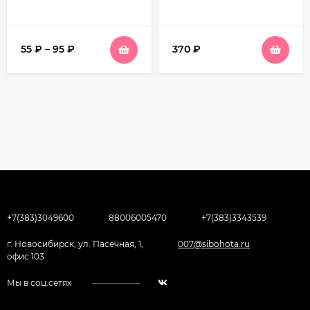
55
₽
–
95
₽
370
₽
+7(383)3049600
88006005470
+7(383)3343539
г. Новосибирск, ул. Пасечная, 1,
007@sibohota.ru
офис 103
Мы в соц.сетях