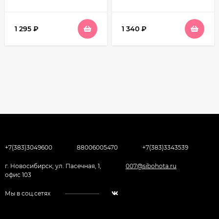
1 295
₽
1 340
₽
+7(383)3049600
88006005470
+7(383)3343539
г. Новосибирск, ул. Пасечная, 1,
007@sibohota.ru
офис 103
Мы в соц.сетях