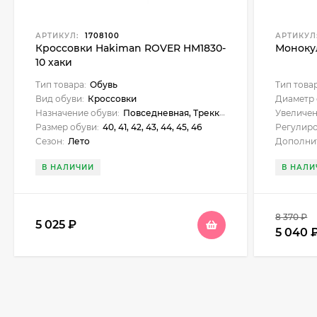
АРТИКУЛ:
1708100
АРТИКУЛ
Кроссовки Hakiman ROVER HМ1830-
Моноку
10 хаки
Тип товара:
Обувь
Тип това
Вид обуви:
Кроссовки
Диаметр 
Назначение обуви:
Повседневная, Треккинговая
Увеличен
Размер обуви:
40, 41, 42, 43, 44, 45, 46
Регулиро
Сезон:
Лето
Дополни
В НАЛИЧИИ
В НАЛИ
8 370
₽
5 025
₽
5 040