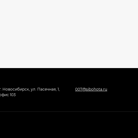
г. Новосибирск, ул. Пасечная, 1,
007@sibohota.ru
офис 103