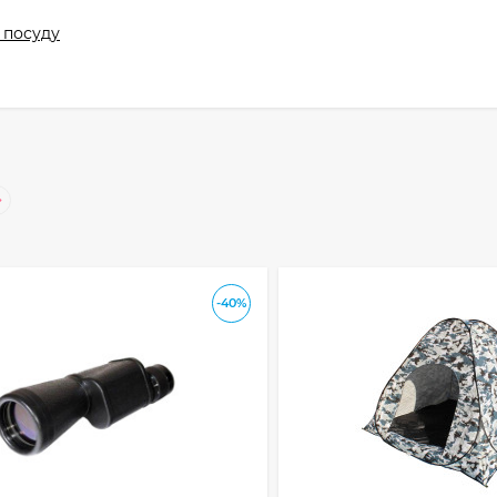
 посуду
-40%