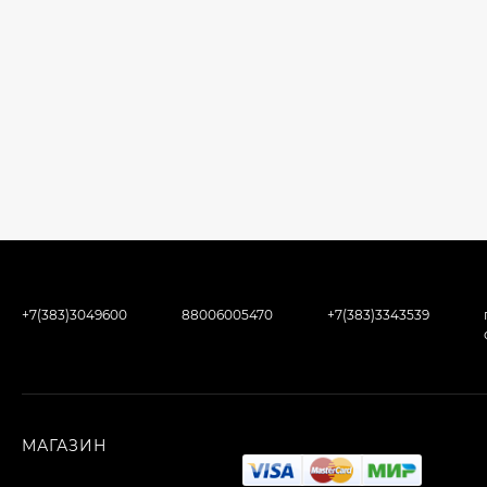
+7(383)3049600
88006005470
+7(383)3343539
МАГАЗИН