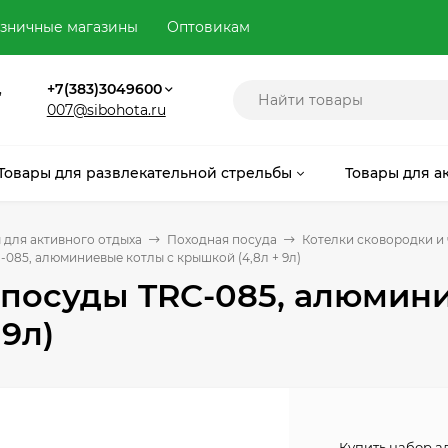
зничные магазины
Оптовикам
,
+7(383)3049600
007@sibohota.ru
Товары для развлекательной стрельбы
Товары для а
 для активного отдыха
Походная посуда
Котелки сковородки и
085, алюминиевые котлы с крышкой (4,8л + 9л)
 посуды TRC-085, алюмин
 9л)
Купить набор а