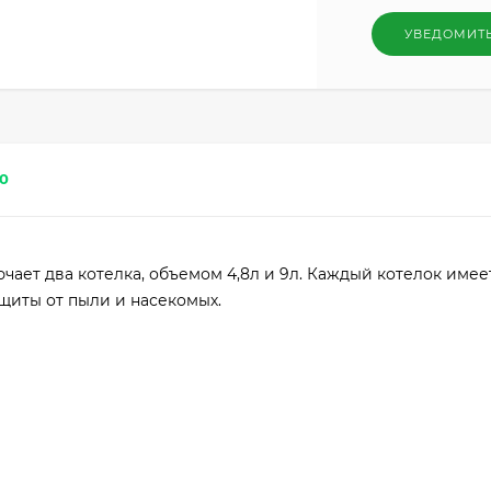
УВЕДОМИТ
0
ючает два котелка, объемом 4,8л и 9л. Каждый котелок имеет
щиты от пыли и насекомых.