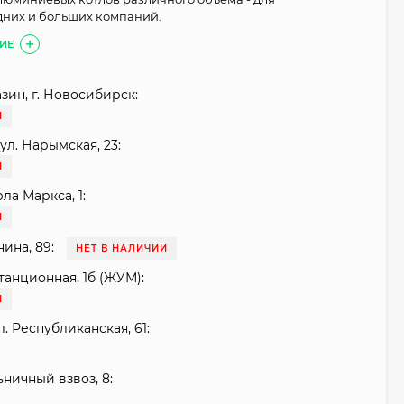
дних и больших компаний.
ИЕ
зин, г. Новосибирск:
И
ул. Нарымская, 23:
И
рла Маркса, 1:
И
нина, 89:
НЕТ В НАЛИЧИИ
танционная, 1б (ЖУМ):
И
. Республиканская, 61:
ьничный взвоз, 8: