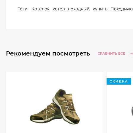
Теги:
Котелок
котел
походный
купить
Походную
Рекомендуем посмотреть
СРАВНИТЬ ВСЕ
СКИДКА