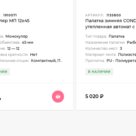
:
1910071
АРТИКУЛ:
1135800
ляр МП 12х45
Палатка зимняя CON
утепленная автомат с
2,3х2,3х1,7м цвет КМФ
ра:
Монокуляр
Тип товара:
Палатка
объектива:
45 мм
Назначение палатки:
Рыб
ие:
12 — 12
Количество мест:
3
вка кратности:
Нет
Материал тента:
Полиэст
тельные опции:
Компактный, Просветленная оптика
Пропитка:
PU - Полиурет
ЧИИ
В НАЛИЧИИ
5 020
₽
₽