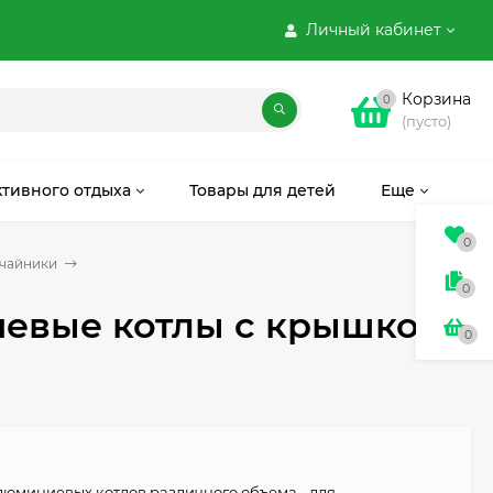
Личный кабинет
Корзина
0
(пусто)
ктивного отдыха
Товары для детей
Еще
0
 чайники
0
иевые котлы с крышкой
0
люминиевых котлов различного объема - для