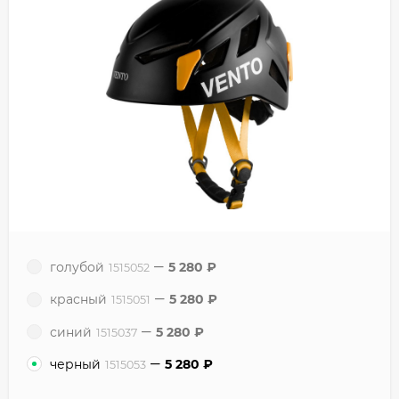
голубой
5 280
₽
1515052
красный
5 280
₽
1515051
синий
5 280
₽
1515037
черный
5 280
₽
1515053