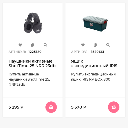
АРТИКУЛ:
1225120
АРТИКУЛ:
1520661
Наушники активные
Ящик
ShotTime 25 NRR 23db
экспедиционный IRIS
черные (EST-25В)
RV BOX 800, 60л
Купить активные
Купить экспедиционный
наушники ShotTime 25,
ящик IRIS RV BOX 800
NRR23db
5 295
₽
5 370
₽