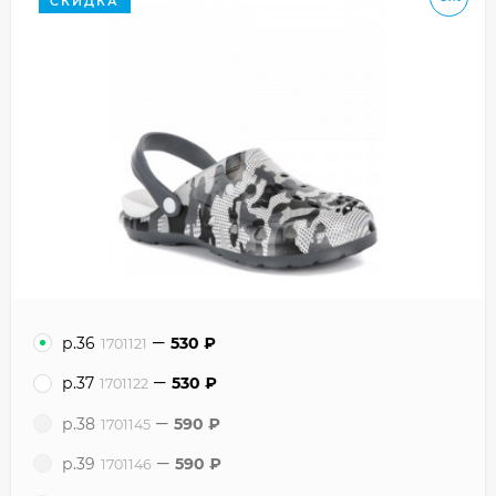
СКИДКА
р.36
530
₽
1701121
р.37
530
₽
1701122
р.38
590
₽
1701145
р.39
590
₽
1701146