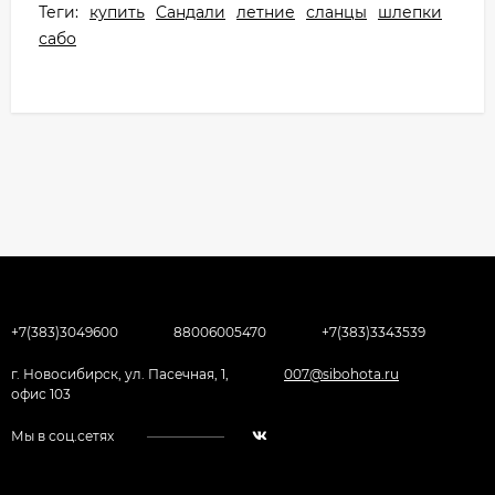
Теги:
купить
Сандали
летние
сланцы
шлепки
сабо
+7(383)3049600
88006005470
+7(383)3343539
г. Новосибирск, ул. Пасечная, 1,
007@sibohota.ru
офис 103
Мы в соц.сетях