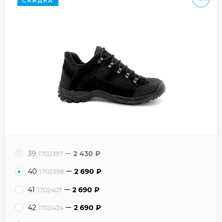
СКИДКА
39
2 430
₽
1702397
40
2 690
₽
1702398
41
2 690
₽
1702407
42
2 690
₽
1702424