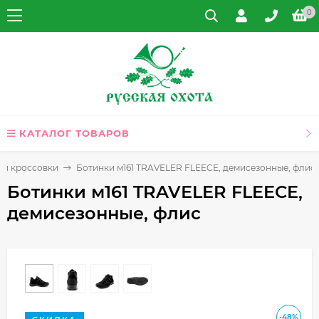
0
КАТАЛОГ ТОВАРОВ
 и кроссовки
Ботинки м161 TRAVЕLER FLEECE, демисезонные, флис
Ботинки м161 TRAVЕLER FLEECE,
демисезонные, флис
-48%