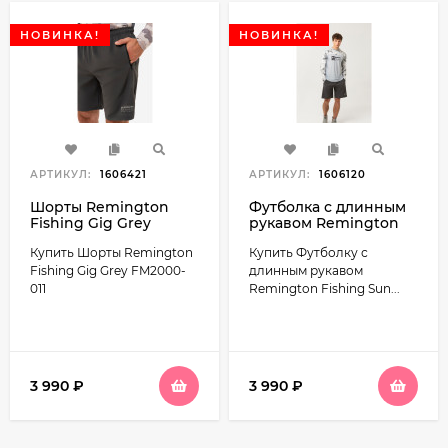
НОВИНКА!
НОВИНКА!
АРТИКУЛ:
1606421
АРТИКУЛ:
1606120
Шорты Remington
Футболка с длинным
Fishing Gig Grey
рукавом Remington
FM2000-011
Fishing Sun and
Купить Шорты Remington
Купить Футболку с
Mosquito Protection
Style 5 FM2001-111
Fishing Gig Grey FM2000-
длинным рукавом
011
Remington Fishing Sun...
3 990
₽
3 990
₽