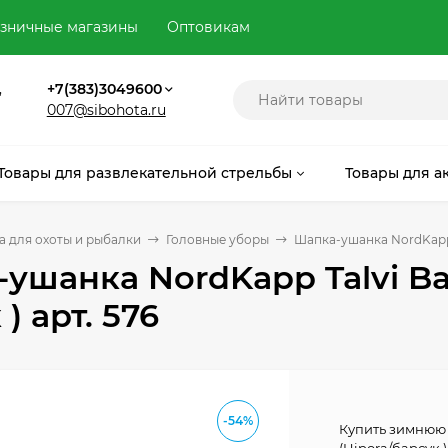
зничные магазины
Оптовикам
,
+7(383)3049600
007@sibohota.ru
Товары для развлекательной стрельбы
Товары для а
 для охоты и рыбалки
Головные уборы
Шапка-ушанка NordKapp T
ушанка NordKapp Talvi Ba
) арт. 576
-54%
Купить зимнюю 