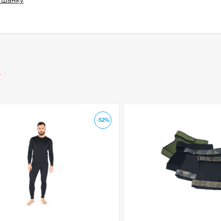
ушанку
-52%