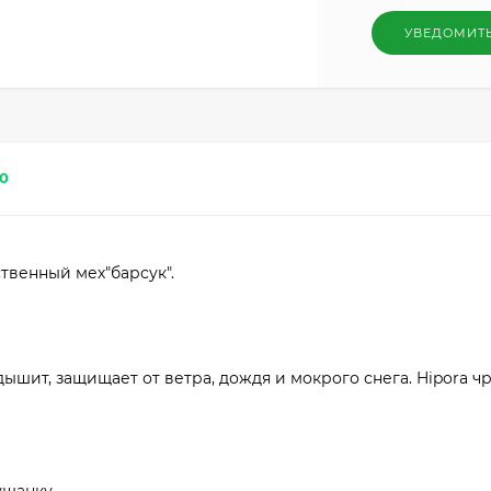
УВЕДОМИТ
0
твенный мех"барсук".
ышит, защищает от ветра, дождя и мокрого снега. Hipora ч