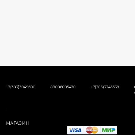
+7(383)3049600
88006005470
+7(383)3343539
МАГАЗИН