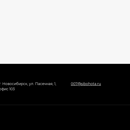
г. Новосибирск, ул. Пасечная, 1,
007@sibohota.ru
офис 103