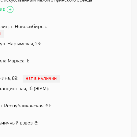
) с искусственным мехом от финского бренда
ИЕ
зин, г. Новосибирск:
И
ул. Нарымская, 23:
рла Маркса, 1:
нина, 89:
НЕТ В НАЛИЧИИ
танционная, 1б (ЖУМ):
. Республиканская, 61:
ьничный взвоз, 8: