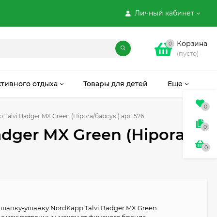
Личный кабинет
Корзина
0
(пусто)
ктивного отдыха
Товары для детей
Еще
0
alvi Badger MX Green (Hipora/барсук ) арт. 576
0
dger MX Green (Hipora/
0
шапку-ушанку NordKapp Talvi Badger MX Green