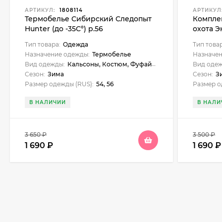
АРТИКУЛ:
1808114
АРТИКУЛ
Термобелье Сибирский Следопыт
Компле
Hunter (до -35С°) р.56
охота 
Тип товара:
Одежда
Тип това
Назначение одежды:
Термобелье
Назначен
Вид одежды:
Кальсоны, Костюм, Фуфайка
Вид оде
Сезон:
Зима
Сезон:
З
Размер одежды (RUS):
54, 56
Размер о
В НАЛИЧИИ
В НАЛИ
3 650
₽
3 500
₽
1 690
₽
1 690
₽