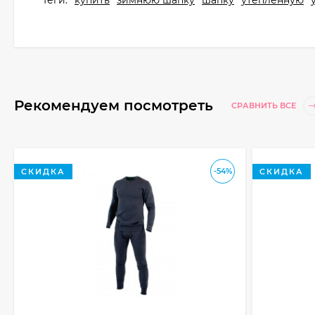
Теги:
купить
зимнюю шапку
шапку
утепленную
Рекомендуем посмотреть
СРАВНИТЬ ВСЕ
-54%
СКИДКА
СКИДКА