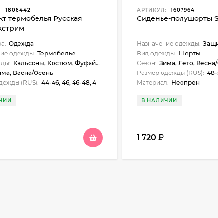
:
1808442
АРТИКУЛ:
1607964
кт термобелья Русская
Сиденье-полушорты S
Экстрим
ра:
Одежда
Назначение одежды:
Защи
ие одежды:
Термобелье
Вид одежды:
Шорты
жды:
Кальсоны, Костюм, Фуфайка
Сезон:
Зима, Лето, Весна/Ос
има, Весна/Осень
Размер одежды (RUS):
48-
дежды (RUS):
44-46, 46, 46-48, 48, 48-50, 50, 50-52, 52, 52-54, 54, 54-56, 56, 56-58, 58-60, 60
Материал:
Неопрен
ЧИИ
В НАЛИЧИИ
1 720
₽