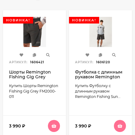
НОВИНКА!
НОВИНКА!
АРТИКУЛ:
1606421
АРТИКУЛ:
1606120
Шорты Remington
Футболка с длинным
Fishing Gig Grey
рукавом Remington
FM2000-011
Fishing Sun and
Купить Шорты Remington
Купить Футболку с
Mosquito Protection
Style 5 FM2001-111
Fishing Gig Grey FM2000-
длинным рукавом
011
Remington Fishing Sun...
3 990
₽
3 990
₽