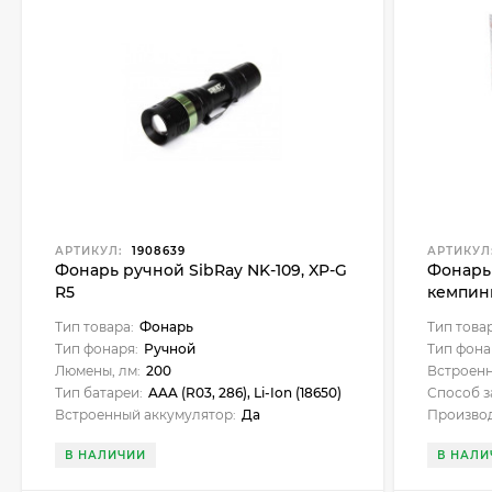
АРТИКУЛ:
1908639
АРТИКУЛ
Фонарь ручной SibRay NK-109, XP-G
Фонарь
R5
кемпин
(PFL-K0
Тип товара:
Фонарь
Тип това
Тип фонаря:
Ручной
Тип фона
Люмены, лм:
200
Встроенн
Тип батареи:
AAA (R03, 286), Li-Ion (18650)
Способ з
Встроенный аккумулятор:
Да
Производ
В НАЛИЧИИ
В НАЛИ