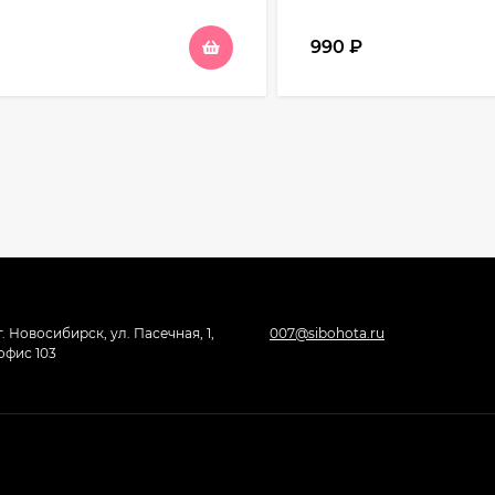
990
₽
г. Новосибирск, ул. Пасечная, 1,
007@sibohota.ru
офис 103