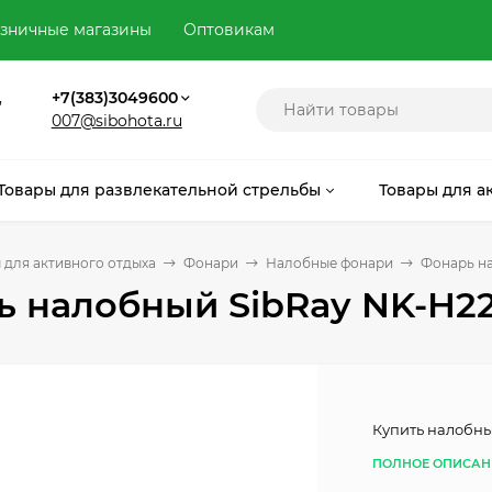
зничные магазины
Оптовикам
,
+7(383)3049600
007@sibohota.ru
Товары для развлекательной стрельбы
Товары для а
 для активного отдыха
Фонари
Налобные фонари
Фонарь н
 налобный SibRay NK-H2
Купить налобны
ПОЛНОЕ ОПИСАН