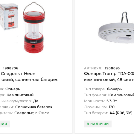
:
1908706
АРТИКУЛ:
1908095
 Следопыт Неон
Фонарь Tramp TRA-00
говый, солнечная батарея
кемпинговый, 48 све
4)
ра:
Фонарь
Тип товара:
Фонарь
ря:
Кемпинговый
Тип фонаря:
Кемпинговы
ый аккумулятор:
Да
Мощность:
5.3 Вт
арядки:
Солнечная батарея
Люмены, лм:
120
итель:
Следопыт, г. Омск
Тип батареи:
AA (R06, 316)
ЧИИ
В НАЛИЧИИ