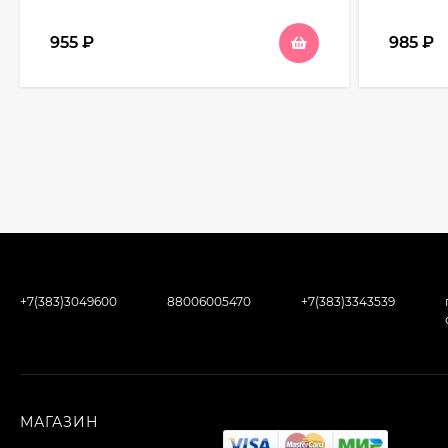
955
₽
985
₽
+7(383)3049600
88006005470
+7(383)3343539
МАГАЗИН