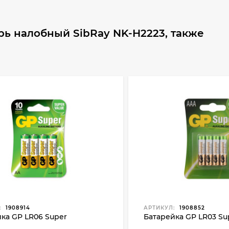
ь налобный SibRay NK-H2223, также
:
1908914
АРТИКУЛ:
1908852
ка GP LR06 Super
Батарейка GP LR03 Su