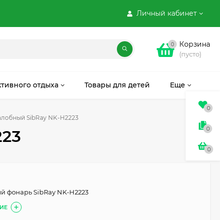
Личный кабинет
Корзина
0
(пусто)
ктивного отдыха
Товары для детей
Еще
0
алобный SibRay NK-H2223
0
223
0
й фонарь SibRay NK-H2223
ИЕ