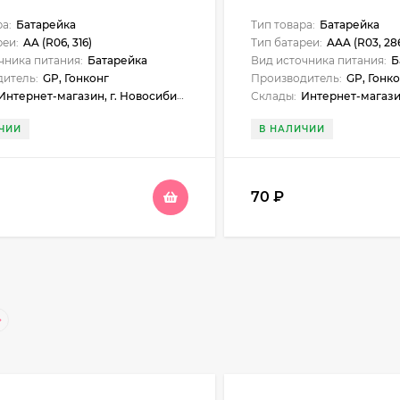
ра:
Батарейка
Тип товара:
Батарейка
реи:
AA (R06, 316)
Тип батареи:
AAA (R03, 28
чника питания:
Батарейка
Вид источника питания:
Б
итель:
GP, Гонконг
Производитель:
GP, Гонк
ернет-магазин, г. Новосибирск, Новосибирск, ул. Нарымская, 23, Бердск, ул. Карла Маркса, 1, Искитим, ул. Станционная, 1б (ЖУМ), Куйбышев, ул. Чехова, 18, Черепаново, ул. Республиканская, 61, Бийск, ул. Больничный взвоз, 8, Майма, ул. Подгорная, 37
Склады:
Интернет-магазин, г. Новосибирск, Новосибирск, ул. Нарымская, 23, Бердск, ул. Карла Маркса, 1, Искитим, ул. Станционная, 1б 
ЧИИ
В НАЛИЧИИ
70
₽