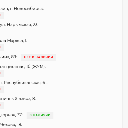
зин, г. Новосибирск:
И
ул. Нарымская, 23:
рла Маркса, 1:
И
нина, 89:
НЕТ В НАЛИЧИИ
танционная, 1б (ЖУМ):
И
. Республиканская, 61:
И
ьничный взвоз, 8:
И
горная, 37:
В НАЛИЧИИ
Чехова, 18: