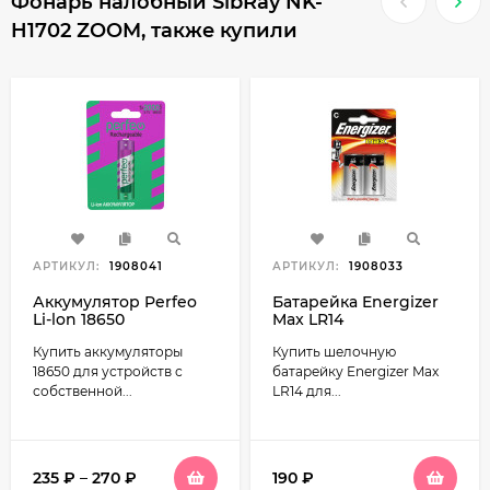
Фонарь налобный SibRay NK-
H1702 ZOOM, также купили
АРТИКУЛ:
1908041
АРТИКУЛ:
1908033
Аккумулятор Perfeo
Батарейка Energizer
Li-lon 18650
Max LR14
Купить аккумуляторы
Купить шелочную
18650 для устройств с
батарейку Energizer Max
собственной...
LR14 для...
235
₽
–
270
₽
190
₽