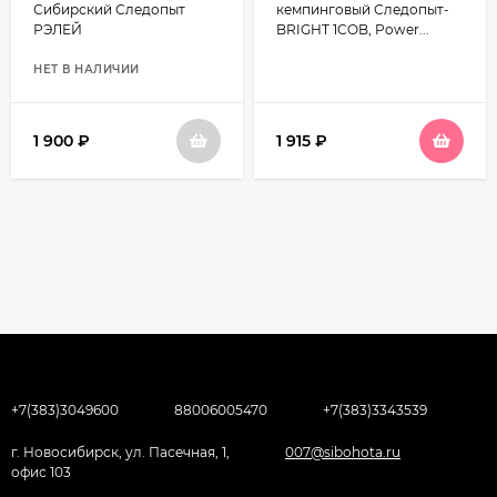
Сибирский Следопыт
кемпинговый Следопыт-
РЭЛЕЙ
BRIGHT 1COB, Power...
НЕТ В НАЛИЧИИ
1 900
₽
1 915
₽
+7(383)3049600
88006005470
+7(383)3343539
г. Новосибирск, ул. Пасечная, 1,
007@sibohota.ru
офис 103