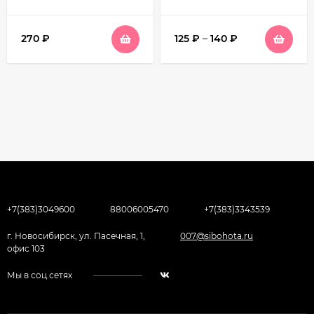
270
₽
125
₽
–
140
₽
+7(383)3049600
88006005470
+7(383)3343539
г. Новосибирск, ул. Пасечная, 1,
007@sibohota.ru
офис 103
Мы в соц.сетях