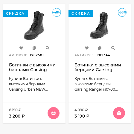
-48%
-36%
СКИДКА
СКИДКА
АРТИКУЛ:
1702581
АРТИКУЛ:
1702344
Ботинки с высокими
Ботинки с высокими
берцами Garsing
берцами Garsing
Urban NEW м500410
Ranger м0700
Купить Ботинки с
Купить Ботинки с
натуральная кожа
полушерстяной мех
высокими берцами
высокими берцами
Garsing Urban NEW...
Garsing Ranger м0700...
6 190
₽
4 990
₽
3 200
₽
3 190
₽