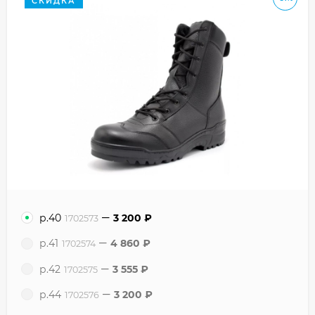
СКИДКА
р.40
3 200
₽
1702573
р.41
4 860
₽
1702574
р.42
3 555
₽
1702575
р.44
3 200
₽
1702576