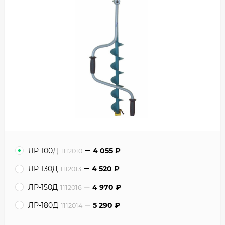
ЛР-100Д
4 055
₽
1112010
ЛР-130Д
4 520
₽
1112013
ЛР-150Д
4 970
₽
1112016
ЛР-180Д
5 290
₽
1112014