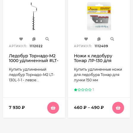
АРТИКУЛ:
1112022
АРТИКУЛ:
1112409
Ледобур Торнадо-M2
Ножи к ледобуру
1000 удлиненный #LT-
Тонар ЛР-130 для
130L-1-1
лунки 150 мм,
Купить удлиненный
Купить удлиненные ножи
удлиненные
ледобур Торнадо-M2 LT-
для ледобура Тонар для
130L-1-1 - левое...
лунки 150 мм
1
7 930
₽
460
₽
–
490
₽