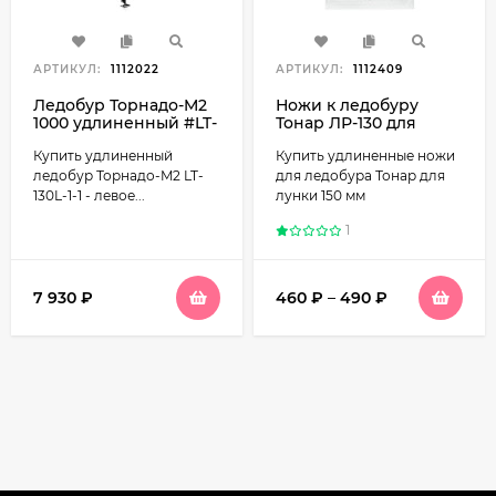
АРТИКУЛ:
1112022
АРТИКУЛ:
1112409
Ледобур Торнадо-M2
Ножи к ледобуру
1000 удлиненный #LT-
Тонар ЛР-130 для
130L-1-1
лунки 150 мм,
Купить удлиненный
Купить удлиненные ножи
удлиненные
ледобур Торнадо-M2 LT-
для ледобура Тонар для
130L-1-1 - левое...
лунки 150 мм
1
7 930
₽
460
₽
–
490
₽