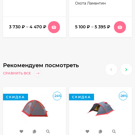
Охота Ламантин
3 730
₽
–
4 470
₽
5 100
₽
–
5 395
₽
Рекомендуем посмотреть
СРАВНИТЬ ВСЕ
-24%
-28%
СКИДКА
СКИДКА