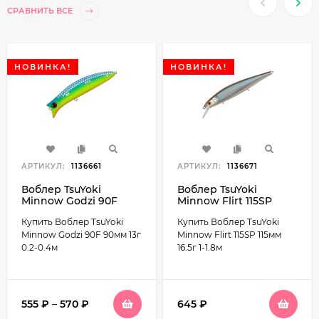
СРАВНИТЬ ВСЕ
НОВИНКА!
НОВИНКА!
АРТИКУЛ:
1136661
АРТИКУЛ:
1136671
Воблер TsuYoki
Воблер TsuYoki
Minnow Godzi 90F
Minnow Flirt 115SP
90мм 13г 0.2-0.4м
115мм 16.5г 1-1.8м
Купить Воблер TsuYoki
Купить Воблер TsuYoki
Minnow Godzi 90F 90мм 13г
Minnow Flirt 115SP 115мм
0.2-0.4м
16.5г 1-1.8м
555
₽
–
570
₽
645
₽