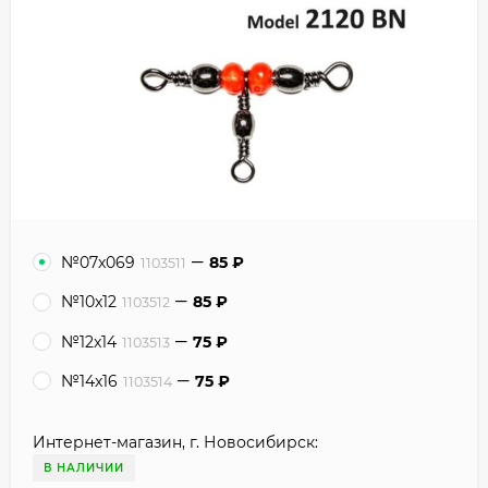
№07x069
85
₽
1103511
№10x12
85
₽
1103512
№12x14
75
₽
1103513
№14x16
75
₽
1103514
Интернет-магазин, г. Новосибирск:
В НАЛИЧИИ