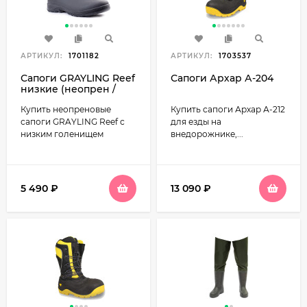
АРТИКУЛ:
1701182
АРТИКУЛ:
1703537
Сапоги GRAYLING Reef
Сапоги Архар А-204
низкие (неопрен /
черный-синий)
Купить неопреновые
Купить сапоги Архар А-212
сапоги GRAYLING Reef с
для езды на
низким голенищем
внедорожнике,...
5 490
₽
13 090
₽