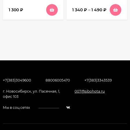
1 300
₽
1 340
₽
–
1 490
₽
+7(383)3049600
88006005470
+7(383)3343539
г. Новосибирск, ул. Пасечная, 1,
007@sibohota.ru
офис 103
Мы в соц.сетях