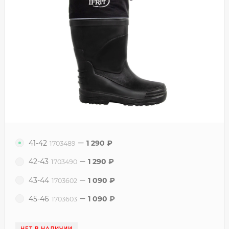
41-42
1 290
₽
1703489
42-43
1 290
₽
1703490
43-44
1 090
₽
1703602
45-46
1 090
₽
1703603
НЕТ В НАЛИЧИИ