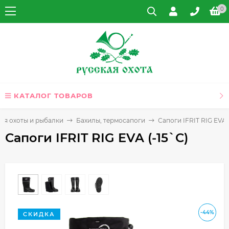
0
КАТАЛОГ ТОВАРОВ
ля охоты и рыбалки
Бахилы, термосапоги
Сапоги IFRIT RIG EVA 
Сапоги IFRIT RIG EVA (-15`C)
-44%
СКИДКА