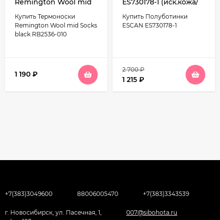
Remington Wool mid
ES730178-1 (иск.кожа/
Socks black RB2536-
иск.мех)
Купить Термоноски
Купить Полуботинки
010
Remington Wool mid Socks
ESCAN ES730178-1
black RB2536-010
2 700
₽
1 190
₽
1 215
₽
+7(383)3049600
88006005470
+7(383)3343539
г. Новосибирск, ул. Пасечная, 1,
007@sibohota.ru