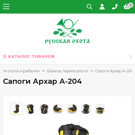
0
КАТАЛОГ ТОВАРОВ
для охоты и рыбалки
Бахилы, термосапоги
Сапоги Архар А-204
Сапоги Архар А-204