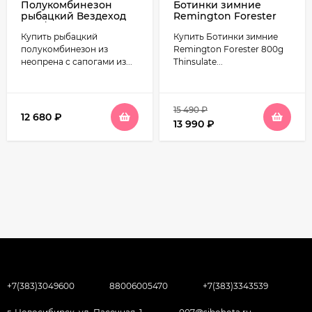
Полукомбинезон
Ботинки зимние
рыбацкий Вездеход
Remington Forester
ЭВА/неопрен
800g Thinsulate
Купить рыбацкий
Купить Ботинки зимние
СВ-90ПР
Timber
полукомбинезон из
Remington Forester 800g
неопрена с сапогами из...
Thinsulate...
15 490
₽
12 680
₽
13 990
₽
+7(383)3049600
88006005470
+7(383)3343539