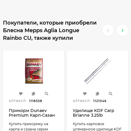
Покупатели, которые приобрели
Блесна Mepps Aglia Longue
Rainbo CU, также купили
АРТИКУЛ:
1118558
АРТИКУЛ:
1121046
Прикорм Dunaev
Удилище KDF Carp
Premium Карп-Сазан
Brianne 3.25lb
Клубника 1000г
Купить прикормку на
Купить карповое
карпа и сазана серии
штекерноое удилище KDF