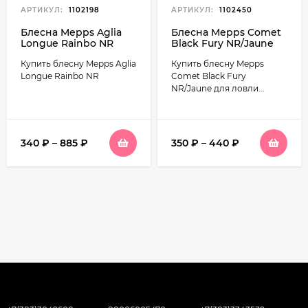
АРТИКУЛ:
1102198
АРТИКУЛ:
1102450
Блесна Mepps Aglia
Блесна Mepps Comet
Longue Rainbo NR
Black Fury NR/Jaune
Купить блесну Mepps Aglia
Купить блесну Mepps
Longue Rainbo NR
Comet Black Fury
NR/Jaune для ловли...
340
₽
–
885
₽
350
₽
–
440
₽