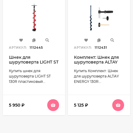
АРТИКУЛ:
1112445
АРТИКУЛ:
1112431
Шнек для
Комплект: Шнек для
шуруповерта LIGHT ST
шуруповерта ALTAY
130R пластиковый SS-
ENERGY 130R +адаптер
Купить шнек для
Купить Комплект: Шнек
130R-R (Тонар)
АШ20ПС +молоточек
Тонар T-SAE130R-
шуруповерта LIGHT ST
для шуруповерта ALTAY
ASH20
130R пластиковый...
ENERGY 130R...
5 950
₽
5 125
₽