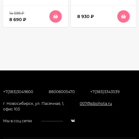
14 599
₽
8 930
₽
8 690
₽
+7(383)3049600
88006005470
+7(383)3343539
г. Новосибирск, ул. Пасечная, 1,
007@sibohota.ru
офис 103
Мы в соц.сетях