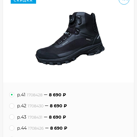
СКИДКА
р.41
8 690
₽
1708428
р.42
8 690
₽
1708430
р.43
8 690
₽
1708431
р.44
8 690
₽
1708426