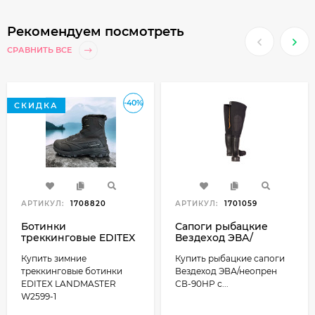
Рекомендуем посмотреть
СРАВНИТЬ ВСЕ
-40%
СКИДКА
АРТИКУЛ:
1708820
АРТИКУЛ:
1701059
Ботинки
Сапоги рыбацкие
треккинговые EDITEX
Вездеход ЭВА/
LANDMASTER W2599-1
неопрен СВ-90НР
Купить зимние
Купить рыбацкие сапоги
зима, черные
треккинговые ботинки
Вездеход ЭВА/неопрен
EDITEX LANDMASTER
СВ-90НР с...
W2599-1