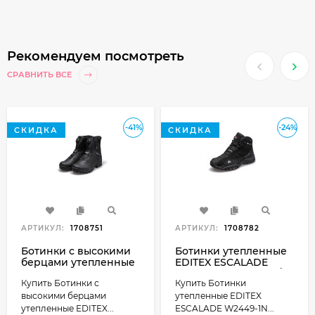
Рекомендуем посмотреть
СРАВНИТЬ ВСЕ
-41%
-24%
СКИДКА
СКИДКА
АРТИКУЛ:
1708751
АРТИКУЛ:
1708782
Ботинки с высокими
Ботинки утепленные
берцами утепленные
EDITEX ESCALADE
EDITEX EMBRAER
W2449-1N Текстиль /
Купить Ботинки с
Купить Ботинки
W2455-1K Cordura/
Нубук натуральный
Кожа натуральная
цвет Черный
высокими берцами
утепленные EDITEX
цвет Черный
утепленные EDITEX...
ESCALADE W2449-1N...