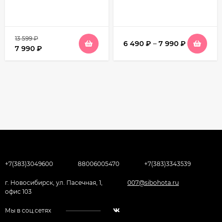
13 599
₽
6 490
₽
–
7 990
₽
7 990
₽
+7(383)3049600
88006005470
+7(383)3343539
г. Новосибирск, ул. Пасечная, 1,
007@sibohota.ru
офис 103
Мы в соц.сетях