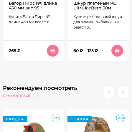
Багор Пирс №1 длина
Шнур плетеный PE
450 мм вес 95 г
Ultra IceBerg 30м
Купить Багор Пирс №1
Купить рыболовный шнур
длина 450 мм вес 95 г
для зимней рыбалки - не
рвется о...
265
₽
60
₽
–
125
₽
Рекомендуем посмотреть
СРАВНИТЬ ВСЕ
-27%
-29%
СКИДКА
СКИДКА