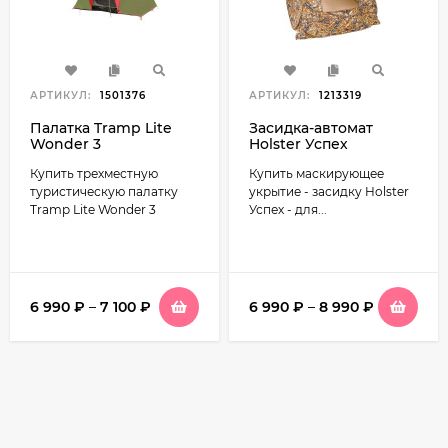
АРТИКУЛ:
1501376
АРТИКУЛ:
1213319
Палатка Tramp Lite
Засидка-автомат
Wonder 3
Holster Успех
Купить трехместную
Купить маскирующее
туристическую палатку
укрытие - засидку Holster
Tramp Lite Wonder 3
Успех - для...
6 990
₽
–
7 100
₽
6 990
₽
–
8 990
₽