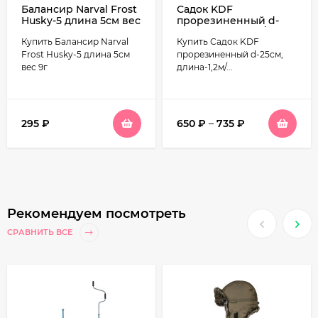
Балансир Narval Frost
Садок KDF
Husky-5 длина 5см вес
прорезиненный d-
9г
25см, длина-1,2м/ d-
Купить Балансир Narval
Купить Садок KDF
28см, длина-1,3м
Frost Husky-5 длина 5см
прорезиненный d-25см,
вес 9г
длина-1,2м/...
295
₽
650
₽
–
735
₽
Рекомендуем посмотреть
СРАВНИТЬ ВСЕ