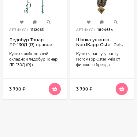
АРТИКУЛ:
1112063
АРТИКУЛ:
1804654
Ледобур Тонар
Шапка-ушанка
ЛР-130Д (R) правое
NordKapp Oster Pels
вращение
(Hipora/шиншилла)
Купить рыболовный
Купить шапку-ушанку
арт.535
складной ледобур Тонар
NordKapp Oster Pels от
ЛР-130Д (R) с...
финского бренда
3 790
₽
3 790
₽